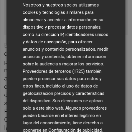
millón a través del
Nosotros y nuestros socios utilizamos
cookies y tecnologías similares para
presupuesto de Emergencias
almacenar y acceder a información en su
Pepa Garcia
dispositivo y procesar datos personales,
como su dirección IP, identificadores únicos
y datos de navegación, para ofrecer
En cualquier caso, el departamento que
anuncios y contenido personalizados, medir
dirige
Juan Carlos Valderrama
aprobó su
anuncios y contenido, obtener información
plan de subvenciones hace apenas tres
sobre la audiencia y mejorar los servicios.
meses, antes de que el Ejecutivo
Proveedores de terceros (1725)
también
autonómico presentara sus cuentas. Por
pueden procesar sus datos para estos y
ello, se ha planteado esta modificación del
otros fines, incluido el uso de datos de
geolocalización precisos y características
documento para incluir las nuevas líneas de
del dispositivo. Sus elecciones se aplican
subvención contempladas en el proyecto de
solo a este sitio web. Algunos proveedores
Presupuestos. Un movimiento con el que el
pueden basarse en el interés legítimo en
Consell cumple con el mandato legal de que
lugar del consentimiento; tiene derecho a
las ayudas estén integradas en un plan
oponerse en
Configuración de publicidad
.