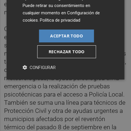
estratégico antes de la concesión de las
Puede retirar su consentimiento en
mismas.
cualquier momento en
Configuración de
cookies
.
Política de privacidad
Con esta modificación, Emergencias amplía
ACEPTAR TODO
en siete el número de líneas de
subvenciones, hasta un total de 21. Las
RECHAZAR TODO
novedades, además de las ya citadas ayudas
taurinas, se destinan a diferentes cometidos,
CONFIGURAR
como la instalación de estaciones
meteorológicas, la ayuda psicológica en la
emergencia o la realización de pruebas
psicotécnicas para el acceso a Policía Local.
También se suma una línea para técnicos de
Protección Civil y otra de ayudas urgentes a
municipios afectados por el reventón
térmico del pasado 8 de septiembre en la