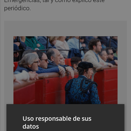
periódico.
Comunitat Valenciana
Uso responsable de sus
El Consell duplica las ayudas
datos
a los toros: destina más de un