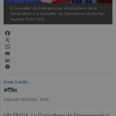
El conseller de Emergencias, el president de la
Generalitat y el conseller de Sanidad en un festejo
taurino.
Foto: GVA
Facebook
X
WhatsApp
Email
LinkedIn
Messenger
Jesús Lorda
Publicado: 08/07/2026 ·
06:00
VALÈNCIA. La Conselleria de Emergencias e