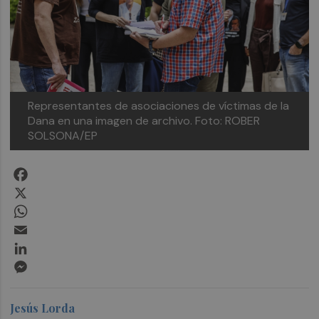
Representantes de asociaciones de víctimas de la
Dana en una imagen de archivo.
Foto: ROBER
SOLSONA/EP
Facebook
X
WhatsApp
Email
LinkedIn
Messenger
Jesús Lorda