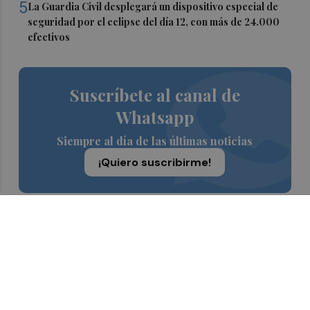
5
La Guardia Civil desplegará un dispositivo especial de
seguridad por el eclipse del día 12, con más de 24.000
efectivos
Suscríbete al canal de
Whatsapp
Siempre al día de las últimas noticias
¡Quiero suscribirme!