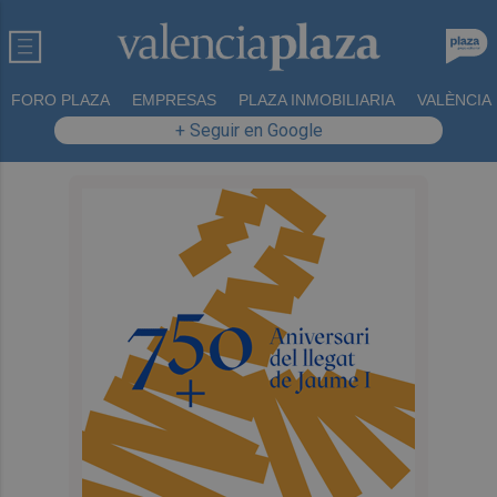
FORO PLAZA
EMPRESAS
PLAZA INMOBILIARIA
VALÈNCIA
+ Seguir en Google