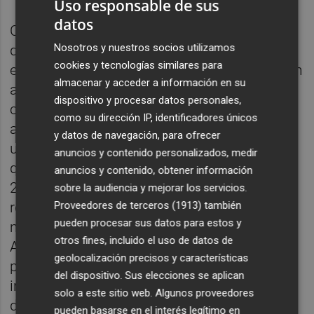
Uso responsable de sus
datos
Cinco de ellas fueron creadas durante los
Nosotros y nuestros socios utilizamos
dos primeros meses posteriores a la
cookies y tecnologías similares para
emergencia, mientras que el resto lo hicieron
almacenar y acceder a información en su
a lo largo del presente ejercicio. Además,
dispositivo y procesar datos personales,
cabe mencionar que en el listado figura la
como su dirección IP, identificadores únicos
asociación "Solo pueblo salva pueblo" con
y datos de navegación, para ofrecer
una fecha de registro incorrecta, pues indica
anuncios y contenido personalizados, medir
que fue creada el 18 de diciembre de
anuncios y contenido, obtener información
2025. Un buen número de ellas han sido
sobre la audiencia y mejorar los servicios.
registradas desde comienzos del pasado
Proveedores de terceros (1913)
también
pueden procesar sus datos para estos y
mes de marzo, siendo la más reciente la
otros fines, incluido el uso de datos de
Asociación Armonía Valencia, inscrita hace
geolocalización precisos y características
poco más de tres semanas y que, según
del dispositivo. Sus elecciones se aplican
indica en su página web, está centrada en
solo a este sitio web. Algunos proveedores
dar apoyo emocional a la población
pueden basarse en el interés legítimo en