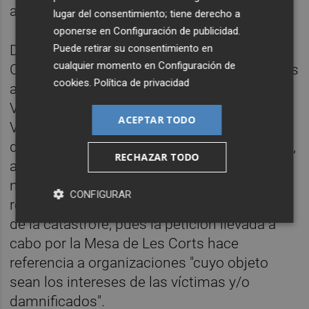
afectada.
lugar del consentimiento; tiene derecho a
oponerse en
Configuración de publicidad
.
De esta manera, el listado ofrecido por la
Puede retirar su consentimiento en
cualquier momento en
Configuración de
Conselleria de Justicia recoge las principales
cookies
.
Política de privacidad
asociaciones de damnificados (Asociación
Víctimes Dana 29 Octubre, la Associació
ACEPTAR TODO
Víctimes Mortals Dana 29-O y la Asociación
de damnificados por la Dana de L'Horta Sud),
RECHAZAR TODO
a las que se suman otras 14. No obstante,
no todas ellas tienen como objetivo la
CONFIGURAR
representación de víctimas y damnificados
de la catástrofe, pues la petición llevada a
cabo por la Mesa de Les Corts hace
referencia a organizaciones "cuyo objeto
sean los intereses de las víctimas y/o
damnificados".