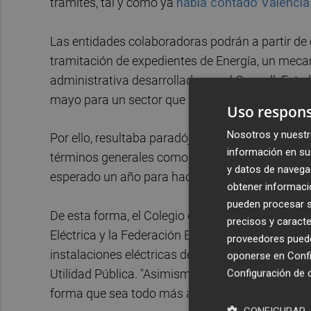
trámites, tal y como ya
había contado Valencia
Las entidades colaboradoras podrán a partir de 
tramitación de expedientes de Energía, un meca
administrativa desarrollada por el Consell. Es
mayo para un sector que acumula hasta cuatro 
Uso respons
Nosotros y nuestr
Por ello, resultaba paradójico que pese al discurs
información en su 
términos generales como en particular para las 
y datos de navega
esperado un año para hacer efectiva esta herra
obtener informació
pueden procesar su
De esta forma, el Colegio de Ingenieros, el de I
precisos y caracte
Eléctrica y la Federación Empresarial Metalúrg
proveedores pueden
instalaciones eléctricas del Grupo II, es decir, 
oponerse en
Confi
Utilidad Pública. "Asimismo, podrán revisar las 
Configuración de 
forma que sea todo más ágil y eficiente, incluido