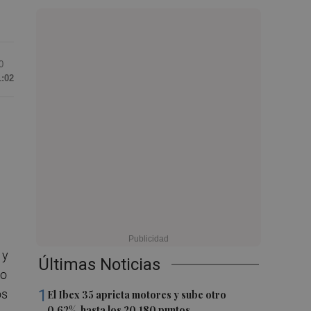
0
1:02
 y
Últimas Noticias
do
1
os
El Ibex 35 aprieta motores y sube otro
0,62%, hasta los 20.180 puntos