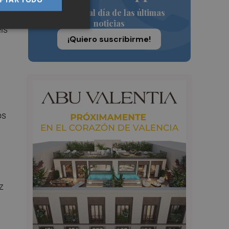
Siempre al día de las últimas
noticias
is
¡Quiero suscribirme!
os
z