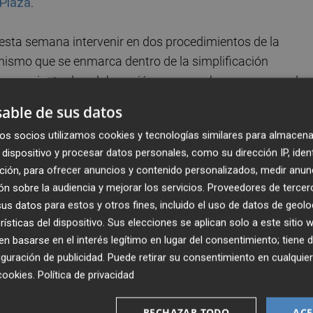
Plaza
.
esta semana intervenir en dos procedimientos de la
nismo que se enmarca dentro de la simplificación
ta herramienta de colaboración se esperaba como agua de
años de demora en la resolución de expedientes.
able de sus datos
os socios utilizamos cookies y tecnologías similares para almacena
o reiterado del Consell de simplificar la burocracia, tanto
dispositivo y procesar datos personales, como su dirección IP, iden
renovables, los profesionales colaboradores hayan
ción, para ofrecer anuncios y contenido personalizados, medir anun
mienta.
n sobre la audiencia y mejorar los servicios.
Proveedores de tercer
s datos para estos y otros fines, incluido el uso de datos de geolo
ngenieros Técnicos, la Asociación de Empresas de Energía
rísticas del dispositivo. Sus elecciones se aplican solo a este sitio
ica Valenciana podrán evaluar la documentación de las
 basarse en el interés legítimo en lugar del consentimiento; tiene 
las que no necesitan Evaluación Ambiental ni Declaración de
guración de publicidad
. Puede retirar su consentimiento en cualqu
renovables mediante un trámite informático específico de
cookies
.
Política de privacidad
 el pago de tasas", explican desde la Generalitat.
RECHAZAR TODO
ACE