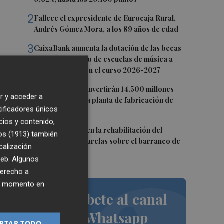
2
Fallece el expresidente de Eurocaja Rural,
Andrés Gómez Mora, a los 89 años de edad
3
CaixaBank aumenta la dotación de las becas
para el alumnado de escuelas de música a
275.000 euros en el curso 2026-2027
4
Tesla y SpaceX invertirán 14.500 millones
r y acceder a
 en
para construir la planta de fabricación de
tificadores únicos
chips Terafab
cios y contenido,
5
L'Eliana avanza en la rehabilitación del
os (1913)
también
puente y las pasarelas sobre el barranco de
calización
Mandor
 web. Algunos
derecho a
ier momento en
Suscríbete al canal
de Whatsapp
PTAR TODO