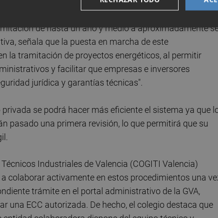
Industriales de Valencia (COGITI Valencia), esta nueva
ramitación de hasta un año y medio a aproximadamente se
iva, señala que la puesta en marcha de este
 la tramitación de proyectos energéticos, al permitir
ministrativos y facilitar que empresas e inversores
guridad jurídica y garantías técnicas".
 privada se podrá hacer más eficiente el sistema ya que l
án pasado una primera revisión, lo que permitirá que su
l.
os Técnicos Industriales de Valencia (COGITI Valencia)
 a colaborar activamente en estos procedimientos una ve
ondiente trámite en el portal administrativo de la GVA,
r una ECC autorizada. De hecho, el colegio destaca que