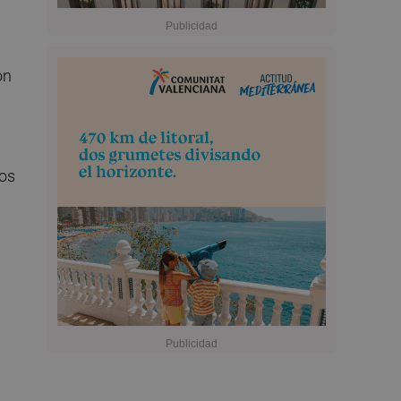
on
dos