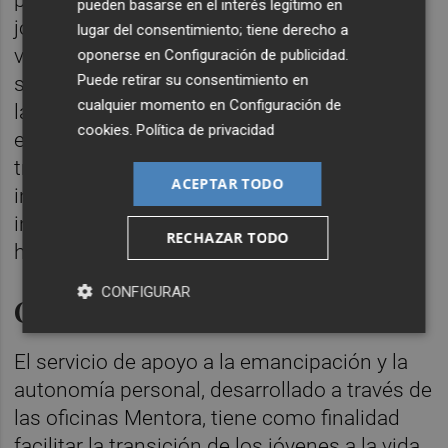
protección, sino también a aquellos otros
pueden basarse en el interés legítimo en
jóvenes que se encuentran en situación de
lugar del consentimiento; tiene derecho a
vulnerabilidad o en riesgo de exclusión
oponerse en
Configuración de publicidad
.
Puede retirar su consentimiento en
social. "Nuestro objetivo es claro: brindarles
cualquier momento en
Configuración de
la información, orientación y seguimiento
cookies
.
Política de privacidad
especializado que necesitan para una
transición exitosa hacia una vida
ACEPTAR TODO
independiente, autónoma y plenamente
integrada tanto social como laboralmente",
RECHAZAR TODO
ha asegurado.
CONFIGURAR
Oficinas Mentora
El servicio de apoyo a la emancipación y la
autonomía personal, desarrollado a través de
las oficinas Mentora, tiene como finalidad
facilitar la transición de los jóvenes a la vida