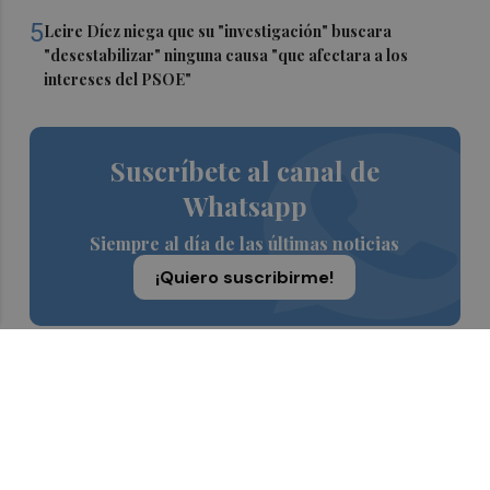
5
Leire Díez niega que su "investigación" buscara
"desestabilizar" ninguna causa "que afectara a los
intereses del PSOE"
Suscríbete al canal de
Whatsapp
Siempre al día de las últimas noticias
¡Quiero suscribirme!