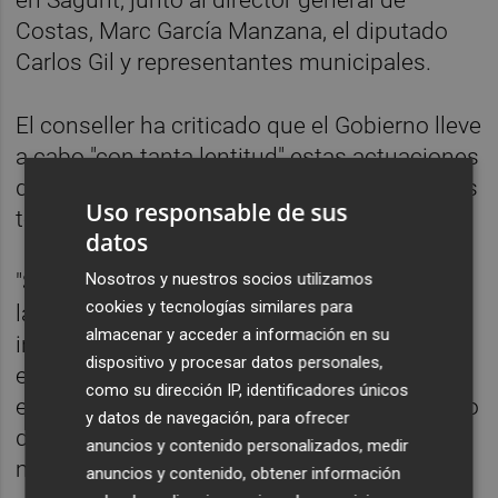
Costas, Marc García Manzana, el diputado
Carlos Gil y representantes municipales.
El conseller ha criticado que el Gobierno lleve
a cabo "con tanta lentitud" estas actuaciones
dirigidas a paliar y prevenir los efectos de los
Uso responsable de sus
temporales sobre las costas valencianas.
datos
Nosotros y nuestros socios utilizamos
"Si no se corrigen los déficits existentes en
cookies y tecnologías similares para
las playas valencianas, asistiremos a un
almacenar y acceder a información en su
incremento progresivo de los procesos
dispositivo y procesar datos personales,
erosivos y sus efectos sobre los
como su dirección IP, identificadores únicos
ecosistemas, las condiciones de uso público
y datos de navegación, para ofrecer
de la costa y el deterioro de las fachadas
anuncios y contenido personalizados, medir
marítimas", ha advertido.
anuncios y contenido, obtener información