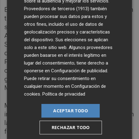
sobre la audiencia y mejorar los servicios.
Proveedores de terceros (1913)
también
El tramo de costa pendiente de regeneración
pueden procesar sus datos para estos y
tiene 4,2 kilómetros aproximadamente y se
otros fines, incluido el uso de datos de
sitúa entre los términos municipales de
geolocalización precisos y características
Almenara y Canet d'En Berenguer e incluye
del dispositivo. Sus elecciones se aplican
Sagunt. Este tramo, delimitado entre la Gola
solo a este sitio web. Algunos proveedores
de Queralt y el puerto deportivo de Canet-
pueden basarse en el interés legítimo en
Puerto Siles, está incluido como zona de
lugar del consentimiento; tiene derecho a
conectividad ecológica en las normas de
oponerse en
Configuración de publicidad
.
gestión de la zona de especial conservación
Puede retirar su consentimiento en
cualquier momento en
Configuración de
Marjal de Almenara.
cookies
.
Política de privacidad
Martínez Mus ha defendido que es
ACEPTAR TODO
importante dar solución a este problema: "En
la Comunitat Valenciana, las playas
RECHAZAR TODO
funcionan como espacios dotacionales de