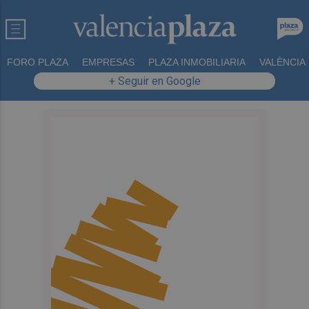
FORO PLAZA
EMPRESAS
PLAZA INMOBILIARIA
VALÈNCIA
+ Seguir en Google