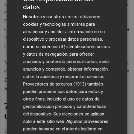
decisivo en la transformación del sistema de
datos
depuración en la provincia" basado en la
Nosotros y nuestros socios utilizamos
modernización, la sostenibilidad y la
cookies y tecnologías similares para
cohesión territorial, sin olvidar el retorno para
almacenar y acceder a información en su
los pueblos pequeños que ahorrarán
dispositivo y procesar datos personales,
recursos".
como su dirección IP, identificadores únicos
y datos de navegación, para ofrecer
anuncios y contenido personalizados, medir
Mompó ha considerado que la gestión eficaz
anuncios y contenido, obtener información
del servicio "es una misión compartida de las
sobre la audiencia y mejorar los servicios.
administraciones que debe basarse en la
Proveedores de terceros (1913)
también
anticipación".
pueden procesar sus datos para estos y
otros fines, incluido el uso de datos de
77 depuradoras en 13
geolocalización precisos y características
comarcas
del dispositivo. Sus elecciones se aplican
solo a este sitio web. Algunos proveedores
pueden basarse en el interés legítimo en
En un acto protocolario se han repasado los