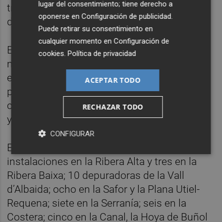
lugar del consentimiento; tiene derecho a
trabajos previstos en 77 estaciones de
oponerse en
Configuración de publicidad
.
depuración de 13 comarcas valencianas.
Puede retirar su consentimiento en
cualquier momento en
Configuración de
El acuerdo contempla algo más de siete
cookies
.
Política de privacidad
millones de euros para actuar en 62
estaciones que necesitan mejoras en los
ACEPTAR TODO
procesos y capacidades operativas, así
como en la adaptación a la normativa actual
RECHAZAR TODO
y futura.
CONFIGURAR
Esta modernización contempla ocho
instalaciones en la Ribera Alta y tres en la
Ribera Baixa; 10 depuradoras de la Vall
d’Albaida; ocho en la Safor y la Plana Utiel-
Requena; siete en la Serranía; seis en la
Costera; cinco en la Canal, la Hoya de Buñol