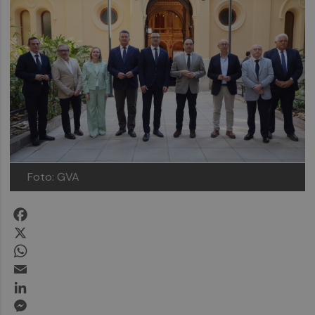
Foto: GVA
Facebook
X
WhatsApp
Email
LinkedIn
Messenger