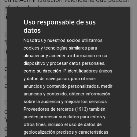
afectar de alguna manera a los derechos y
libertades de la ciudadanía".
Uso responsable de sus
datos
Balfagón ha resaltado que la administración
Nosotros y nuestros socios utilizamos
"ha apostado por implantar un modelo
cookies y tecnologías similares para
integral de gobernanza algorítmica y
almacenar y acceder a información en su
registrar no solo la IA, sino las actuaciones
dispositivo y procesar datos personales,
administrativas automatizadas, con el fin de
como su dirección IP, identificadores únicos
convertirnos en una administración más
y datos de navegación, para ofrecer
avanzada y transparente".
anuncios y contenido personalizados, medir
anuncios y contenido, obtener información
sobre la audiencia y mejorar los servicios.
El director general de TIC ha asegurado que
Proveedores de terceros (1913)
también
el proyecto, que ha sido pionero en España,
pueden procesar sus datos para estos y
"es un ejemplo de transparencia y un
otros fines, incluido el uso de datos de
ejercicio de la Administración por comunicar
geolocalización precisos y características