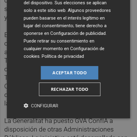
de forma clara y comprensible con qué
del dispositivo. Sus elecciones se aplican
servicios digitales cuenta y cómo funcionan
solo a este sitio web. Algunos proveedores
y si se ha utilizado IA en su desarrollo".
pueden basarse en el interés legítimo en
lugar del consentimiento; tiene derecho a
oponerse en
Configuración de publicidad
.
El proyecto se puso en marcha en 2025
Puede retirar su consentimiento en
como una iniciativa piloto liderada por la
cualquier momento en
Configuración de
actual Secretaría Autonómica de
cookies
.
Política de privacidad
Transparencia y Participación en
colaboración con la Dirección General de
ACEPTAR TODO
Tecnologías de la Información y las
Comunicaciones (DGTIC), además de otros
RECHAZAR TODO
departamentos como Sanidad, Innovación y
la Delegación de Protección de Datos.
CONFIGURAR
La Generalitat ha puesto GVA ConfIA a
disposición de otras Administraciones