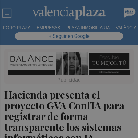
FORO PLAZA
EMPRESAS
PLAZA INMOBILIARIA
VALÈNCIA
+ Seguir en Google
Hacienda presenta el
proyecto GVA ConfIA para
registrar de forma
transparente los sistemas
informáticos con IA