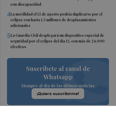
con discapacidad
4
La movilidad el 12 de agosto podría duplicarse por el
eclipse con hasta 1,5 millones de desplazamientos
adicionales
5
La Guardia Civil desplegará un dispositivo especial de
seguridad por el eclipse del día 12, con más de 24.000
efectivos
Suscríbete al canal de
Whatsapp
Siempre al día de las últimas noticias
¡Quiero suscribirme!