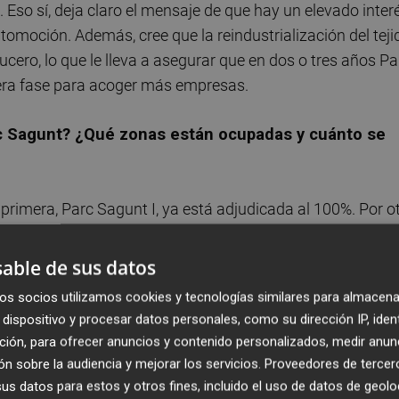
z. Eso sí, deja claro el mensaje de que hay un elevado inter
tomoción. Además, cree que la reindustrialización del teji
cero, lo que le lleva a asegurar que en dos o tres años Pa
cera fase para acoger más empresas.
rc Sagunt? ¿Qué zonas están ocupadas y cuánto se
rimera, Parc Sagunt I, ya está adjudicada al 100%. Por o
a segunda fase, tras la adjudicación realizada en su día a
0.000 m², el ritmo sigue siendo muy positivo. Del resto
able de sus datos
adas o en proceso de adjudicación el 72%, lo que supone
os socios utilizamos cookies y tecnologías similares para almacena
dispositivo y procesar datos personales, como su dirección IP, iden
ción, para ofrecer anuncios y contenido personalizados, medir anun
onsiderando que empezamos hace menos de un año. En es
n sobre la audiencia y mejorar los servicios.
Proveedores de tercer
s cierto que todavía hay alguna parcela reservada para
s datos para estos y otros fines, incluido el uso de datos de geolo