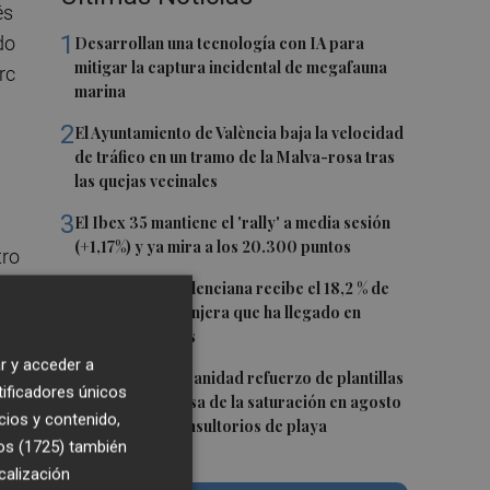
és
1
do
Desarrollan una tecnología con IA para
mitigar la captura incidental de megafauna
rc
marina
2
El Ayuntamiento de València baja la velocidad
de tráfico en un tramo de la Malva-rosa tras
las quejas vecinales
3
El Ibex 35 mantiene el 'rally' a media sesión
(+1,17%) y ya mira a los 20.300 puntos
tro
4
La Comunitat Valenciana recibe el 18,2 % de
población extranjera que ha llegado en
 de
últimos 12 meses
r y acceder a
5
CSIF solicita a Sanidad refuerzo de plantillas
tificadores únicos
en la Safor y avisa de la saturación en agosto
cios y contenido,
de centros y consultorios de playa
te
os (1725)
también
calización