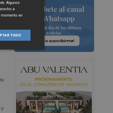
es
 web. Algunos
Suscríbete al canal
derecho a
vo
ier momento en
de Whatsapp
Siempre al día de las últimas
noticias
PTAR TODO
¡Quiero suscribirme!
.
te
o
 y