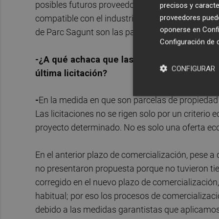
posibles futuros proveedores de PowerCo. Tamb
precisos y caracte
proveedores pueden
compatible con el industrial, pero donde hay má
oponerse en
Confi
de Parc Sagunt son las parcelas de gran tamaño
Configuración de 
-¿A qué achaca que las cuatro parcelas de
CONFIGURAR
última licitación?
-
En la medida en que son parcelas de propiedad
Las licitaciones no se rigen solo por un criterio
proyecto determinado. No es solo una oferta e
En el anterior plazo de comercialización, pese 
no presentaron propuesta porque no tuvieron ti
corregido en el nuevo plazo de comercialización
habitual; por eso los procesos de comercializaci
debido a las medidas garantistas que aplicamos 