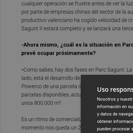
cualquier operación se frustre antes de ver la lu
por parte de empresas chinas del sector de la au
productivo valenciano ha cogido velocidad de cru
Sagunt II estará completo y se lanzará una ter
-Ahora mismo, ¿cuál es la situación en Pa
prevé ocupar próximamente?
-
Como sabes, hay dos fases en Parc Sagunt. La p
lado, está el desarrollo de Parc Sagunt II. En est
Powerco de una parcela de aproximadamente 1.30
Uso respons
parcelas disponibles, actualmente están adjudic
Nosotros y nuestr
unos 800.000 m².
información en su 
y datos de navega
Es un ritmo de comercialización muy bueno, c
obtener informació
momento nos queda un 28% disponible, aunque e
pueden procesar su