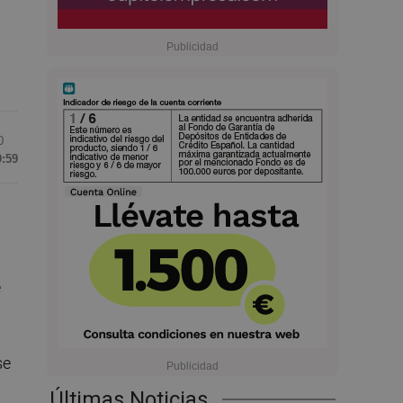
0
0:59
e
se
Últimas Noticias