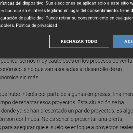
ién quedan parcelas terciarias más pequeñas, cuyo uso 
rísticas del dispositivo. Sus elecciones se aplican solo a este sitio
 basarse en el interés legítimo en lugar del consentimiento; tiene 
s competencia en el mercado. Hoy por hoy, el gran atracti
guración de publicidad
. Puede retirar su consentimiento en cualqu
 para inversiones de gran calado.
cookies
.
Política de privacidad
l entorno de PowerCo se quedaran desiertas en la
RECHAZAR TODO
ACE
 pública, somos muy cautelosos en los procesos de venta
 económico, sino que van asociadas al desarrollo de un
conómica sin más.
a que hubo interés por parte de algunas empresas, finalmen
empo de redactar esos proyectos. Esta situación se ha
, donde ya se han presentado un par de proyectos. Es alg
ón son continuos. No es sencillo presentar una oferta
para asegurar que el suelo se enfoque a proyectos reales