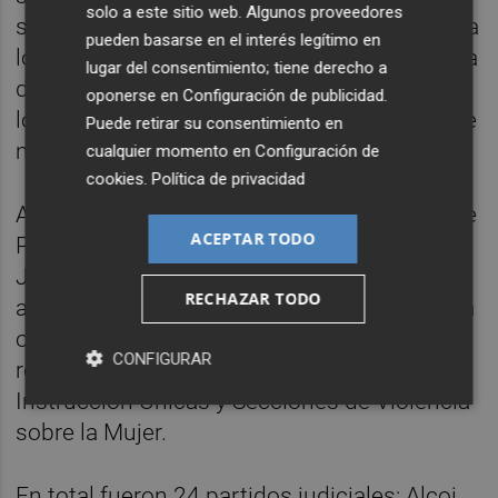
solo a este sitio web. Algunos proveedores
servicios comunes generales, que asistirán a
pueden basarse en el interés legítimo en
los jueces. La disposición transitoria primera
lugar del consentimiento; tiene derecho a
de esta ley determina que la constitución de
oponerse en
Configuración de publicidad
.
los Tribunales de Instancia se implantará "de
Puede retirar su consentimiento en
manera escalonada".
cualquier momento en
Configuración de
cookies
.
Política de privacidad
Así, el día 1 de julio de 2025 los Juzgados de
ACEPTAR TODO
Primera Instancia e Instrucción y los
Juzgados de Violencia sobre la Mujer, de
RECHAZAR TODO
aquellos partidos judiciales donde no existía
otro tipo de Juzgados, se transformaron,
CONFIGURAR
respectivamente, en Secciones Civiles y de
Instrucción Únicas y Secciones de Violencia
sobre la Mujer.
En total fueron 24 partidos judiciales: Alcoi,