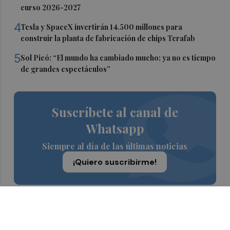
curso 2026-2027
4
Tesla y SpaceX invertirán 14.500 millones para
construir la planta de fabricación de chips Terafab
5
Sol Picó: “El mundo ha cambiado mucho; ya no es tiempo
de grandes espectáculos”
Suscríbete al canal de
Whatsapp
Siempre al día de las últimas noticias
¡Quiero suscribirme!