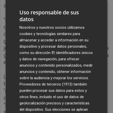
al nuevo modelo organizativo judicial".
Uso responsable de sus
datos
"Se han elaborado las relaciones de puestos
de trabajo de las oficinas judiciales, oficinas
Nosotros y nuestros socios utilizamos
de justicia de los municipios y oficinas
cookies y tecnologías similares para
almacenar y acceder a información en su
generales del registro civil de los partidos
dispositivo y procesar datos personales,
judiciales, y se está adecuando el sistema de
como su dirección IP, identificadores únicos
gestión procesal Just@ al nuevo modelo", ha
y datos de navegación, para ofrecer
explicado.
anuncios y contenido personalizados, medir
anuncios y contenido, obtener información
La ley Orgánica 1/2025 establece la
sobre la audiencia y mejorar los servicios.
transición desde un sistema organizativo
Proveedores de terceros (1913)
también
"rígido" de unidades judiciales y plantillas
pueden procesar sus datos para estos y
otros fines, incluido el uso de datos de
orgánicas, a un modelo de estructuras
geolocalización precisos y características
"flexibles", basado en una organización de
del dispositivo. Sus elecciones se aplican
servicios comunes de tramitación y de