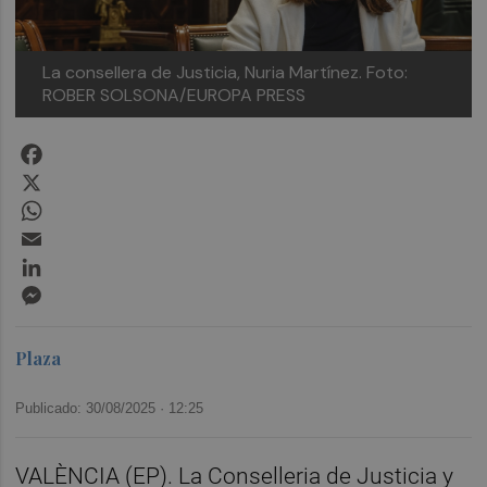
La consellera de Justicia, Nuria Martínez.
Foto:
ROBER SOLSONA/EUROPA PRESS
Facebook
X
WhatsApp
Email
LinkedIn
Messenger
Plaza
Publicado: 30/08/2025 ·
12:25
VALÈNCIA (EP). La Conselleria de Justicia y