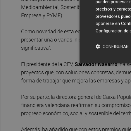
pueden procesar su
Medioambiental, Sostenibilidad Social, Sostenib
precisos y caracte
Empresa y PYME).
proveedores pueden
oponerse en
Confi
Configuración de 
Como novedad de esta edición, para optar a la c
presentar una o varias iniciativas que, en conju
CONFIGURAR
significativa".
El presidente de la CEV,
Salvador Navarro
, ha 
proyectos que, con soluciones concretas, demues
forma de trabajar que mejora las empresas y apo
Por su parte, la directora general de Caixa Popul
financiera valenciana reafirman su compromiso c
progreso económico, social y sostenible del territ
Además, ha añadido que con estos premios quie