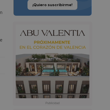
¡Quiero suscribirme!
un
l
de