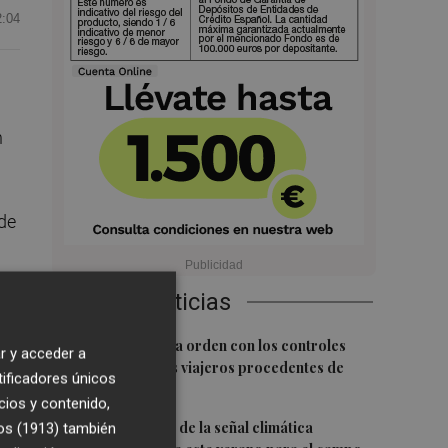
2:04
n
 de
Últimas Noticias
n a
1
El BOE publica la orden con los controles
r y acceder a
fronterizos a los viajeros procedentes de
tificadores únicos
Italia
cios y contenido,
2
La FAO advierte de la señal climática
os (1913)
también