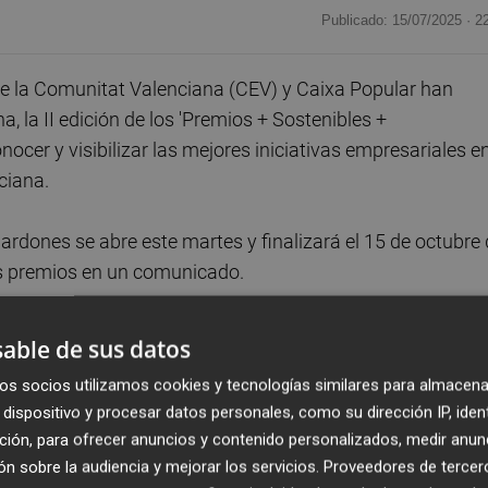
Publicado: 15/07/2025 ·
2
e la Comunitat Valenciana (CEV) y Caixa Popular han
a, la II edición de los 'Premios + Sostenibles +
nocer y visibilizar las mejores iniciativas empresariales e
ciana.
ardones se abre este martes y finalizará el 15 de octubre
os premios en un comunicado.
co en aquellas iniciativas que contribuyen "de forma
able de sus datos
e Desarrollo Sostenible (ODS), y presenta especial atenció
os socios utilizamos cookies y tecnologías similares para almacena
biente, el bienestar y la cohesión social, así como la
dispositivo y procesar datos personales, como su dirección IP, iden
gobernanza en la gestión empresarial.
ción, para ofrecer anuncios y contenido personalizados, medir anun
n sobre la audiencia y mejorar los servicios.
Proveedores de tercer
orías a las que poder optar: a la Sostenibilidad