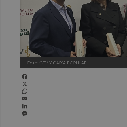
Foto: CEV Y CAIXA POPULAR
Facebook
X
WhatsApp
Email
LinkedIn
Messenger