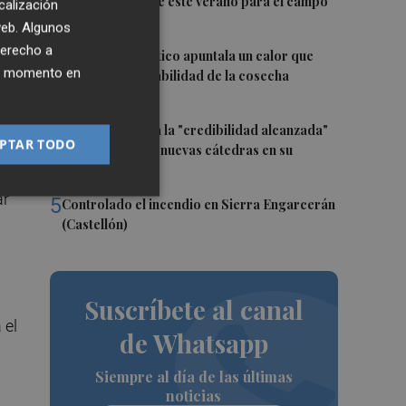
"excepcional" de este verano para el campo
calización
europeo
 web. Algunos
derecho a
3
El cambio climático apuntala un calor que
ier momento en
revela la vulnerabilidad de la cosecha
europea
4
El CACV destaca la "credibilidad alcanzada"
PTAR TODO
y la creación de nuevas cátedras en su
primer mandato
ar
5
Controlado el incendio en Sierra Engarcerán
(Castellón)
Suscríbete al canal
 el
de Whatsapp
Siempre al día de las últimas
noticias