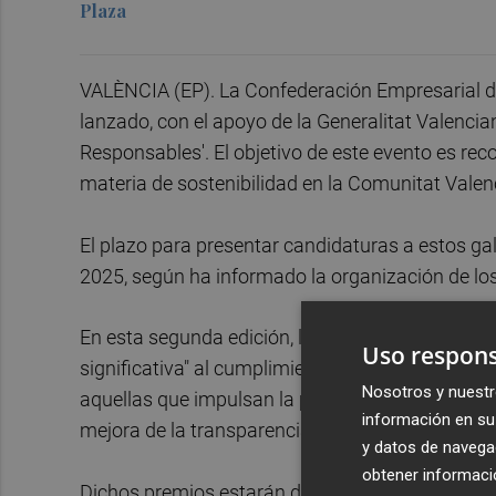
Plaza
VALÈNCIA (EP). La Confederación Empresarial d
lanzado, con el apoyo de la Generalitat Valencian
Responsables'. El objetivo de este evento es reco
materia de sostenibilidad en la Comunitat Valen
El plazo para presentar candidaturas a estos gal
2025, según ha informado la organización de l
En esta segunda edición, los premios ponen el fo
Uso respons
significativa" al cumplimiento de los Objetivos d
Nosotros y nuestr
aquellas que impulsan la protección del medio am
información en su 
mejora de la transparencia, la ética y la buena 
y datos de navega
obtener informació
Dichos premios estarán divididos en cuatro categ