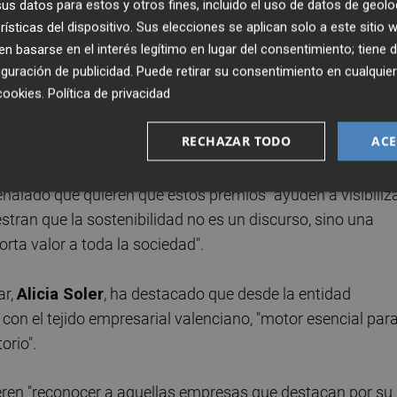
s datos para estos y otros fines, incluido el uso de datos de geolo
ilidad en la Gobernanza y Sostenibilidad Global (Gran
rísticas del dispositivo. Sus elecciones se aplican solo a este sitio
 basarse en el interés legítimo en lugar del consentimiento; tiene 
guración de publicidad
. Puede retirar su consentimiento en cualqu
cookies
.
Política de privacidad
ategoría de Sostenibilidad Global, las empresas han de
nto, aborden las tres dimensiones anteriores "de manera
RECHAZAR TODO
ACE
señalado que quieren que estos premios "ayuden a visibiliz
tran que la sostenibilidad no es un discurso, sino una
rta valor a toda la sociedad".
ar,
Alicia Soler
, ha destacado que desde la entidad
on el tejido empresarial valenciano, "motor esencial para
orio".
ren "reconocer a aquellas empresas que destacan por su