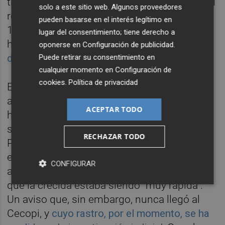
treinta minutos antes. Es decir, que el caudal
solo a este sitio web. Algunos proveedores
real cuando se envía el 'email' era mayor, de
pueden basarse en el interés legítimo en
1.941 metros cúbicos por segundo. De
lugar del consentimiento; tiene derecho a
hecho, a esa hora, el agua
ya anegaba el Pla
oponerse en
Configuración de publicidad
.
de Quart
.
Puede retirar su consentimiento en
cualquier momento en
Configuración de
cookies
.
Política de privacidad
Es en ese mensaje donde la Confederación
acumula
los tres avisos
que tendría que
ACEPTAR TODO
haber emitido con anterioridad. "Primer,
segundo y tercer aviso de la Rambla del
RECHAZAR TODO
Poyo NIII (Riba-Roja VALENCIA)", reza el
encabezado del correo, donde además
CONFIGURAR
avisaba que la tendencia era "ascendente" y
que la crecida estaba siendo "muy rápida".
Un aviso que, sin embargo, nunca llegó al
Cecopi, y
cuyo rastro, por el momento, se ha