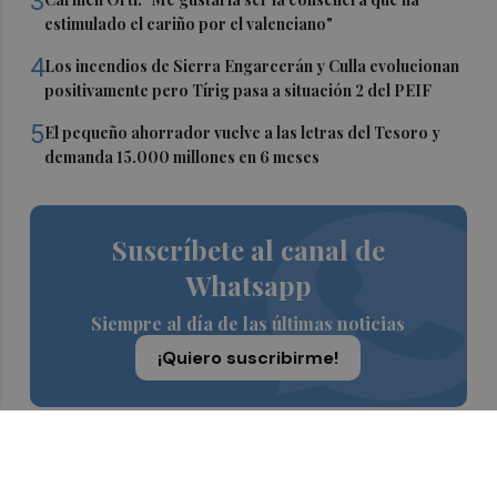
3
estimulado el cariño por el valenciano"
4
Los incendios de Sierra Engarcerán y Culla evolucionan
positivamente pero Tírig pasa a situación 2 del PEIF
5
El pequeño ahorrador vuelve a las letras del Tesoro y
demanda 15.000 millones en 6 meses
Suscríbete al canal de
Whatsapp
Siempre al día de las últimas noticias
¡Quiero suscribirme!