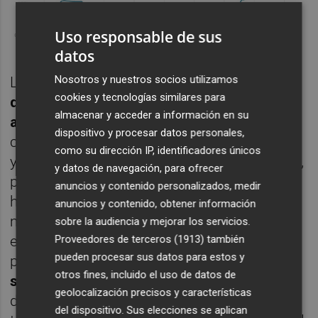
Uso responsable de sus
datos
Nosotros y nuestros socios utilizamos
Lo cierto, pese a ello, es que
la superación
cookies y tecnologías similares para
de estos tres niveles no se tradujo en un
almacenar y acceder a información en su
aviso
, según los informes aportados a la
dispositivo y procesar datos personales,
causa por la CHJ. En ellos sólo se reflejan el
como su dirección IP, identificadores únicos
ya famoso
correo electrónico de las 18.43h
,
y datos de navegación, para ofrecer
pero este advertía de un caudal que a esa
anuncios y contenido personalizados, medir
hora ya multiplicaba por diez el umbral
anuncios y contenido, obtener información
máximo de aviso (150 m3/s). Para ser
sobre la audiencia y mejorar los servicios.
exactos, se comunica que por el barranco
Proveedores de terceros (1913)
también
pueden procesar sus datos para estos y
pasaban
1.686,8 metros cúbicos por
otros fines, incluido el uso de datos de
segundo
de agua, un nivel que se había
geolocalización precisos y características
detectado, cabe recordar, entre veinte y
del dispositivo. Sus elecciones se aplican