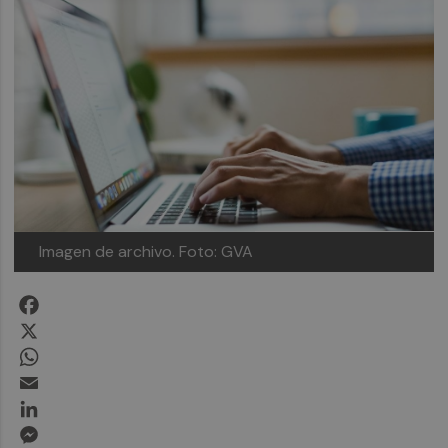
Imagen de archivo.
Foto: GVA
Facebook
X
WhatsApp
Email
LinkedIn
Messenger