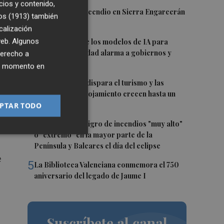
cios y contenido,
o
1
Controlado el incendio en Sierra Engarcerán
os (1913)
también
(Castellón)
calización
2
 web. Algunos
La capacidad de los modelos de IA para
a
burlar la seguridad alarma a gobiernos y
derecho a
empresas
ier momento en
3
El eclipse solar dispara el turismo y las
.
búsquedas de alojamiento crecen hasta un
500%
PTAR TODO
4
Aemet prevé peligro de incendios "muy alto"
o "extremo" en la mayor parte de la
Península y Baleares el día del eclipse
e
5
La Biblioteca Valenciana conmemora el 750
aniversario del legado de Jaume I
Suscríbete al canal