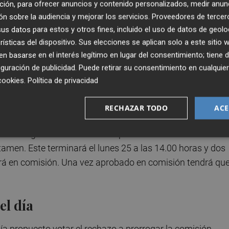
ción, para ofrecer anuncios y contenido personalizados, medir anun
, justificándose en que su cargo, al depender del Ejecutiv
n sobre la audiencia y mejorar los servicios.
Proveedores de tercer
y no en los parlamentos autonómicos.
s datos para estos y otros fines, incluido el uso de datos de geolo
rísticas del dispositivo. Sus elecciones se aplican solo a este sitio
bajo propuestas por el PP y Compromís, la presidenta de l
 basarse en el interés legítimo en lugar del consentimiento; tiene 
ado de la propuesta de la mesa para la finalización de los
guración de publicidad
. Puede retirar su consentimiento en cualqu
tir de este martes 12 de mayo se abre el plazo de
cookies
.
Política de privacidad
de los grupos, que terminará el viernes a las 14.00 horas
 favor del PP y Vox y en contra del PSPV y Compromís.
RECHAZAR TODO
ACE
 al día siguiente comenzará el plazo de cinco días hábiles
amen. Este terminará el lunes 25 a las 14.00 horas y dos
tará en comisión. Una vez aprobado en comisión tendrá qu
el día
bía propuesto votar el rechazo a prorrogar la comisión,