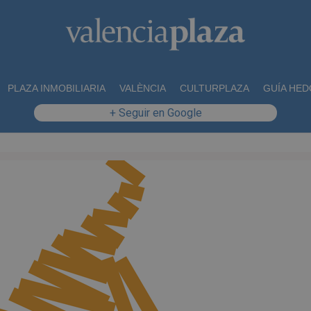
PLAZA INMOBILIARIA
VALÈNCIA
CULTURPLAZA
GUÍA HED
+ Seguir en Google