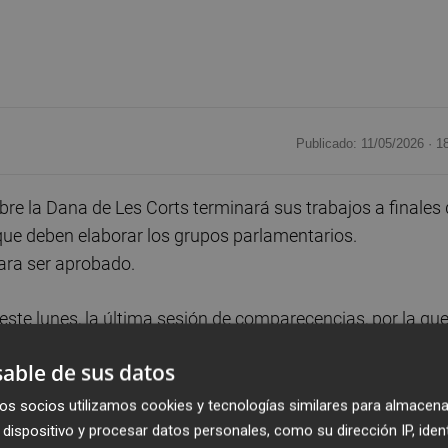
Publicado: 11/05/2026 ·
1
re la Dana de Les Corts terminará sus trabajos a finales
que deben elaborar los grupos parlamentarios.
ara ser aprobado.
este lunes, la última sesión de comparecencias, por la qu
olicial, el comisionado para la Reconstrucción de la
able de sus datos
 de Calidad y Educación Ambiental,
Jorge Blanco
.
os socios utilizamos cookies y tecnologías similares para almacena
ierno para la Reconstrucción,
José Mª Ángel
, pero el
dispositivo y procesar datos personales, como su dirección IP, iden