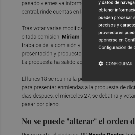
y datos de navega
pasado viernes ya informó de que no iba a acudir
obtener informació
central, rinde cuentas en las Cortes Generales 
pueden procesar su
precisos y caracte
Tras votar varias modificaciones del plan de tra
proveedores pueden
citada comisión,
Miriam Turiel
(Vox), ha inform
oponerse en
Confi
trabajos de la comisión y ha detallado que a par
Configuración de 
presentación y propuestas de dictamen por parte 
La propuesta ha salido adelante con los votos a
CONFIGURAR
El lunes 18 se reunirá la ponencia de dictamen y
para presentar enmiendas a la propuesta de dict
días después, el miércoles 27, se debatirá y vo
pasar por pleno.
No se puede "alterar" el orden d
Por su parte, el síndic del PP,
Nando Pastor
, ha