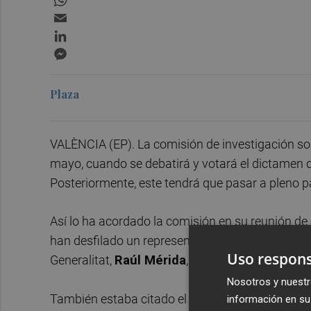
Email
LinkedIn
Messenger
Plaza
VALÈNCIA (EP). La comisión de investigación sob
mayo, cuando se debatirá y votará el dictamen 
Posteriormente, este tendrá que pasar a pleno p
Así lo ha acordado la comisión en su reunión de 
han desfilado un representante de un sindicato p
Uso respons
Generalitat,
Raúl Mérida
, y el director general
Nosotros y nuestr
También estaba citado el excomisionado del Gob
información en su 