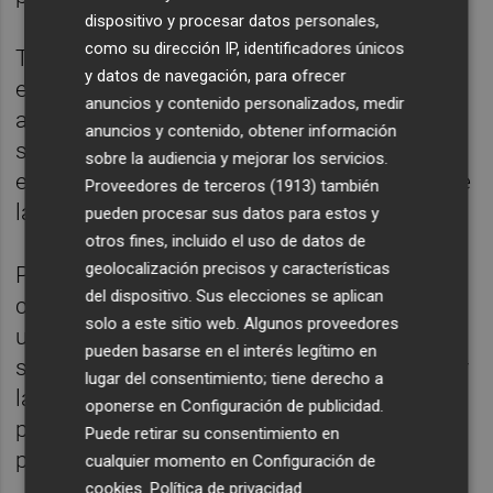
dispositivo y procesar datos personales,
como su dirección IP, identificadores únicos
También se habilitará una partida
y datos de navegación, para ofrecer
extraordinaria para reducir la población en
anuncios y contenido personalizados, medir
aquellas zonas donde existe
anuncios y contenido, obtener información
sobreabundancia, especialmente en el
sobre la audiencia y mejorar los servicios.
entorno de la AP-7 al ser considerada una de
Proveedores de terceros (1913)
también
las potenciales vías de propagación.
pueden procesar sus datos para estos y
otros fines, incluido el uso de datos de
geolocalización precisos y características
Por su parte, la Conselleria de Agricultura,
del dispositivo. Sus elecciones se aplican
competente en sanidad animal, mantiene
solo a este sitio web. Algunos proveedores
una comunicación permanente con los
pueden basarse en el interés legítimo en
servicios veterinarios oficiales para asegurar
lugar del consentimiento; tiene derecho a
la implantación de todas las medidas de
oponerse en
Configuración de publicidad
.
prevención necesarias y extremar las
Puede retirar su consentimiento en
precauciones en explotaciones ganaderas.
cualquier momento en
Configuración de
cookies
.
Política de privacidad