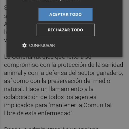
Se están programando reuniones con el
ACEPTAR TODO
sector ganadero, los veterinarios de las
Agrupaciones de Defensa Sanitaria (ADS) y
RECHAZAR TODO
las empresas integradoras para reforzar la
vigilancia y las medidas de bioseguridad.
CONFIGURAR
La Generalitat dice que reitera su
compromiso con la protección de la sanidad
animal y con la defensa del sector ganadero,
así como con la preservación del medio
natural. Hace un llamamiento a la
colaboración de todos los agentes
implicados para "mantener la Comunitat
libre de esta enfermedad".