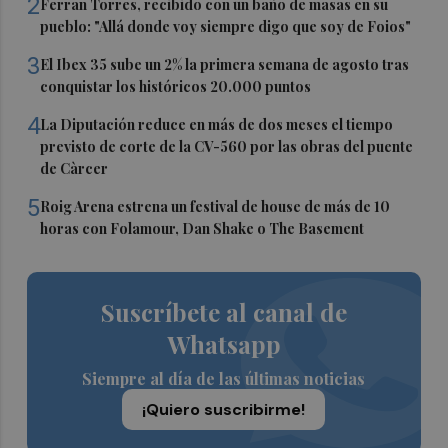
2
Ferran Torres, recibido con un baño de masas en su
pueblo: "Allá donde voy siempre digo que soy de Foios"
3
El Ibex 35 sube un 2% la primera semana de agosto tras
conquistar los históricos 20.000 puntos
4
La Diputación reduce en más de dos meses el tiempo
previsto de corte de la CV-560 por las obras del puente
de Càrcer
5
Roig Arena estrena un festival de house de más de 10
horas con Folamour, Dan Shake o The Basement
Suscríbete al canal de
Whatsapp
Siempre al día de las últimas noticias
¡Quiero suscribirme!