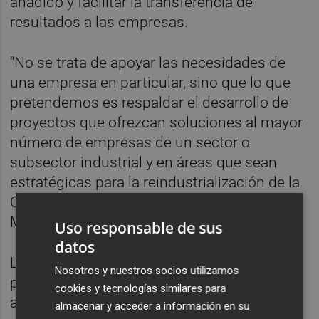
añadido y facilitar la transferencia de
resultados a las empresas.
"No se trata de apoyar las necesidades de
una empresa en particular, sino que lo que
pretendemos es respaldar el desarrollo de
proyectos que ofrezcan soluciones al mayor
número de empresas de un sector o
subsector industrial y en áreas que sean
estratégicas para la reindustrialización de la
Comunitat Valenciana", expone la consellera
Marian Cano.
Uso responsable de sus
datos
La prioridad de Ivace+i es "dar impulso a los
Nosotros y nuestros socios utilizamos
proyectos disruptivos, de tecnología
cookies y tecnologías similares para
avanzada y alto conocimiento científico que
almacenar y acceder a información en su