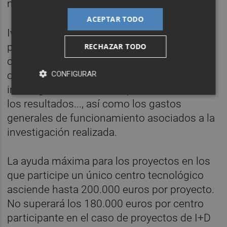
más de 300 empresas.
ACEPTAR TODO
Ivace+i financia hasta el 100% del gasto de
personal propio de carácter técnico y
RECHAZAR TODO
científico, los gastos en servicios externos y
CONFIGURAR
otros gastos: materiales necesarios para la
investigación, materiales para la difusión de
los resultados..., así como los gastos
generales de funcionamiento asociados a la
investigación realizada.
La ayuda máxima para los proyectos en los
que participe un único centro tecnológico
asciende hasta 200.000 euros por proyecto.
No superará los 180.000 euros por centro
participante en el caso de proyectos de I+D