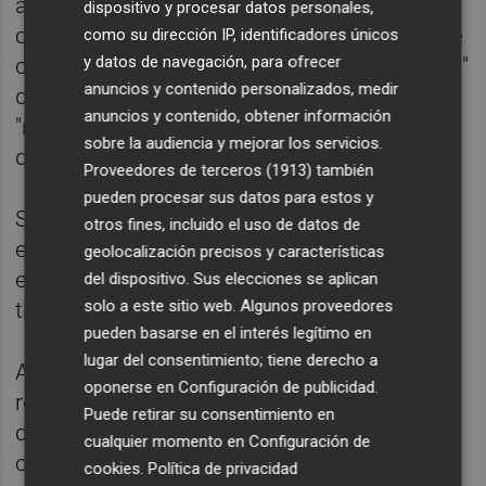
ayuden a las empresas a ganar en
dispositivo y procesar datos personales,
competitividad y a crear empleo estable y de
como su dirección IP, identificadores únicos
y datos de navegación, para ofrecer
calidad". También apoyar el "valor diferencial"
anuncios y contenido personalizados, medir
de los institutos tecnológicos y su
anuncios y contenido, obtener información
"necesario y papel clave como
sobre la audiencia y mejorar los servicios.
dinamizadores de la I+D+i".
Proveedores de terceros (1913)
también
pueden procesar sus datos para estos y
Se pretende así intensificar la colaboración
otros fines, incluido el uso de datos de
entre centros tecnológicos para "dar a las
geolocalización precisos y características
empresas un apoyo y un servicio más
del dispositivo. Sus elecciones se aplican
solo a este sitio web. Algunos proveedores
transversal e integral".
pueden basarse en el interés legítimo en
lugar del consentimiento; tiene derecho a
A través de esta convocatoria, Ivace+i
oponerse en
Configuración de publicidad
.
respalda cada año alrededor de un centenar
Puede retirar su consentimiento en
de proyectos de I+D desarrollados por los
cualquier momento en
Configuración de
centros tecnológicos en los que colaboran
cookies
.
Política de privacidad