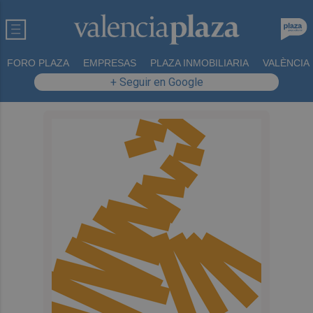
FORO PLAZA
EMPRESAS
PLAZA INMOBILIARIA
VALÈNCIA
+ Seguir en Google