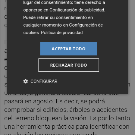
lugar del consentimiento; tiene derecho a
relación simétrica con el eclipse total del 12
oponerse en
Configuración de publicidad
.
de agosto y que sirve como recordatorio del
Puede retirar su consentimiento en
gran evento que se aproxima.
cualquier momento en
Configuración de
cookies
.
Política de privacidad
Desde la Generalitat se invita a la ciudadanía
ACEPTAR TODO
a observar la puesta de sol este miércoles
entre las 20.30 y las 20.35 horas. A esa hora,
RECHAZAR TODO
el sol estará en la misma posición que el 12
de agosto, el día del eclipse total. Esta
CONFIGURAR
simetría convierte el atardecer de mañana en
un ensayo general a escala real de lo que
pasará en agosto. Es decir, se podrá
comprobar si edificios, árboles o accidentes
del terreno bloquean la visión. Es por lo tanto
una herramienta práctica para identificar con