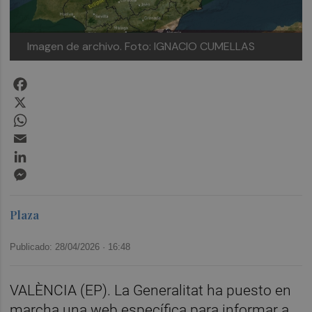
Imagen de archivo.
Foto: IGNACIO CUMELLAS
Facebook
X
WhatsApp
Email
LinkedIn
Messenger
Plaza
Publicado: 28/04/2026 ·
16:48
VALÈNCIA (EP). La Generalitat ha puesto en
marcha una web específica para informar a