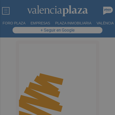
FORO PLAZA
EMPRESAS
PLAZA INMOBILIARIA
VALÈNCIA
+ Seguir en Google