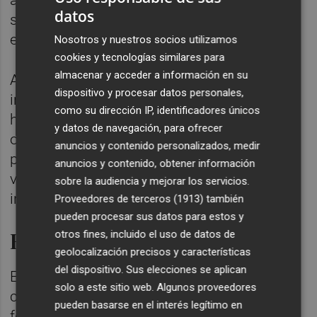
datos
seguridad de la ciudadanía durante el
eclipse".
Nosotros y nuestros socios utilizamos
cookies y tecnologías similares para
almacenar y acceder a información en su
Asimismo, ha animado a la población a
dispositivo y procesar datos personales,
informarse a través de los canales oficiales
como su dirección IP, identificadores únicos
habilitados. "Disponemos de canales
y datos de navegación, para ofrecer
oficiales que invitamos a seguir, donde se
anuncios y contenido personalizados, medir
podrán consultar los puntos oficiales de
anuncios y contenido, obtener información
visualización, así como diferente
sobre la audiencia y mejorar los servicios.
información de interés", ha apuntado.
Proveedores de terceros (1913)
también
pueden procesar sus datos para estos y
Eclipse espejo
otros fines, incluido el uso de datos de
geolocalización precisos y características
del dispositivo. Sus elecciones se aplican
En este contexto, este miércoles se
solo a este sitio web. Algunos proveedores
celebrará el denominado 'eclipse espejo', un
pueden basarse en el interés legítimo en
fenómeno astronómico que guarda una