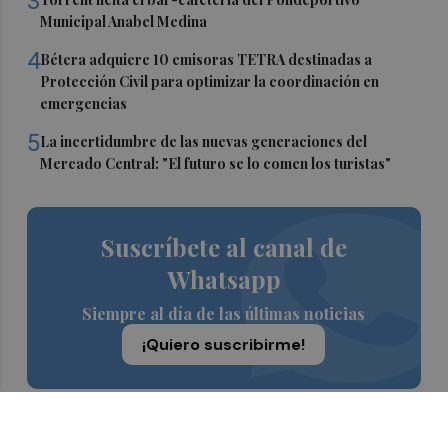
3
Municipal Anabel Medina
4
Bétera adquiere 10 emisoras TETRA destinadas a
Protección Civil para optimizar la coordinación en
emergencias
5
La incertidumbre de las nuevas generaciones del
Mercado Central: "El futuro se lo comen los turistas"
Suscríbete al canal de
Whatsapp
Siempre al día de las últimas noticias
¡Quiero suscribirme!