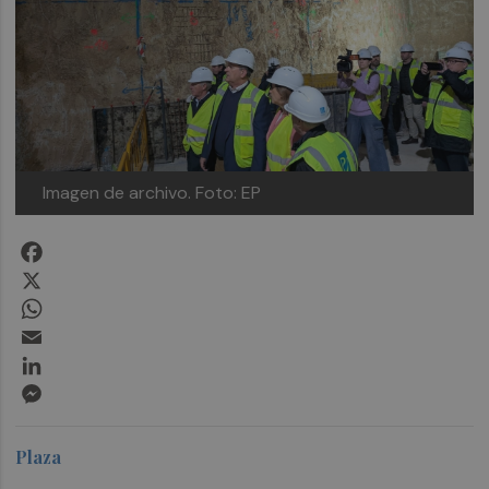
Imagen de archivo.
Foto: EP
Facebook
X
WhatsApp
Email
LinkedIn
Messenger
Plaza