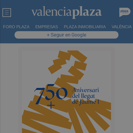
FORO PLAZA
EMPRESAS
PLAZA INMOBILIARIA
VALÈNCIA
+ Seguir en Google