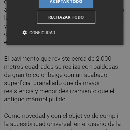
completada, se caracteriza por un diseño
ACEPTAR TODO
adoptado en la repavimentación que respeta
la idea y traza original basada en los círculos
RECHAZAR TODO
y las líneas concéntricas relacionadas
CONFIGURAR
directamente con la forma circular del
edificio.
El pavimento que reviste cerca de 2.000
metros cuadrados se realiza con baldosas
de granito color beige con un acabado
superficial granallado que da mayor
resistencia y menor deslizamiento que el
antiguo mármol pulido.
Como novedad y con el objetivo de cumplir
la accesibilidad universal, en el diseño de la