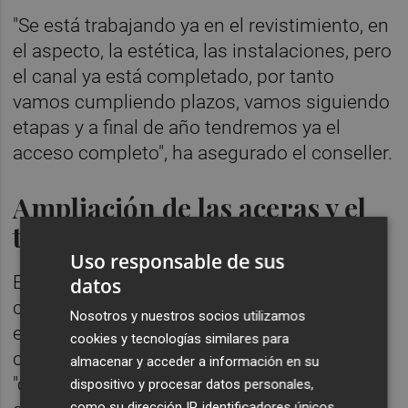
"Se está trabajando ya en el revistimiento, en
el aspecto, la estética, las instalaciones, pero
el canal ya está completado, por tanto
vamos cumpliendo plazos, vamos siguiendo
etapas y a final de año tendremos ya el
acceso completo", ha asegurado el conseller.
Ampliación de las aceras y el
tráfico
Uso responsable de sus
En cuanto a las obras en la parte exterior, la
datos
concejala
Julia Climent
ha declarado que
Nosotros y nuestros socios utilizamos
está prevista ampliación de las aceras de la
cookies y tecnologías similares para
calle de Alacant y el acceso por carril bici,
almacenar y acceder a información en su
"como se había acordado, y esperamos que
dispositivo y procesar datos personales,
como su dirección IP, identificadores únicos