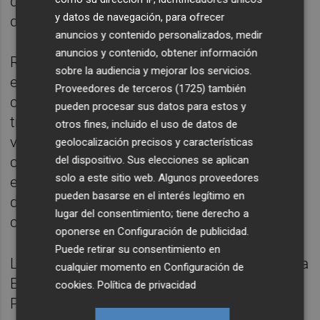
de esta forma quede una calle mucho más
y datos de navegación, para ofrecer
digna y transitable".
anuncios y contenido personalizados, medir
anuncios y contenido, obtener información
Respecto al tráfico y los vehículos, "todavía
sobre la audiencia y mejorar los servicios.
está por ver y plantear" si el acceso por
Proveedores de terceros (1725)
también
carretera será únicamente para vecinos y
pueden procesar sus datos para estos y
transporte público o para todos los
otros fines, incluido el uso de datos de
vehículos. "Debemos valorarlo en la
geolocalización precisos y características
del dispositivo. Sus elecciones se aplican
comisión de movilidad, pero en principìo
solo a este sitio web. Algunos proveedores
está previsto por descontado el transporte
pueden basarse en el interés legítimo en
de autobuses de EMT y el tránsito de
lugar del consentimiento; tiene derecho a
coches", ha declarado Climent.
oponerse en
Configuración de publicidad
.
Puede retirar su consentimiento en
La reurbanización del patio de carruajes de la
cualquier momento en
Configuración de
Estación del Norte y parte del entorno de la
cookies
.
Política de privacidad
Plaza de Toros, que está prácticamente