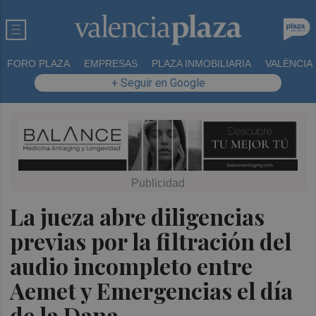
FORO PLAZA
EMPRESAS
PLAZA INMOBILIARIA
VALÈNCIA
+ Seguir en Google
La jueza abre diligencias
previas por la filtración del
audio incompleto entre
Aemet y Emergencias el día
de la Dana