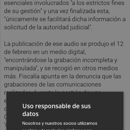
esenciales involucrados "a los estrictos fines
de su gestión" y una vez finalizada esta,
"únicamente se facilitará dicha información a
solicitud de la autoridad judicial".
La publicación de ese audio se produjo el 12
de febrero en un medio digital,
"encontrándose la grabación incompleta y
manipulada", y se recogió en otros medios
más. Fiscalía apunta en la denuncia que las
grabaciones de las comunicaciones
realizadas durante la gestión de una
emergencia son conservadas por el Centro
Uso responsable de sus
de Coordinación de Emergencias de la
datos
Comunitat Valenciana, a través del sistema
Nosotros y nuestros socios utilizamos
'Coordcom', alojado en las instalaciones de