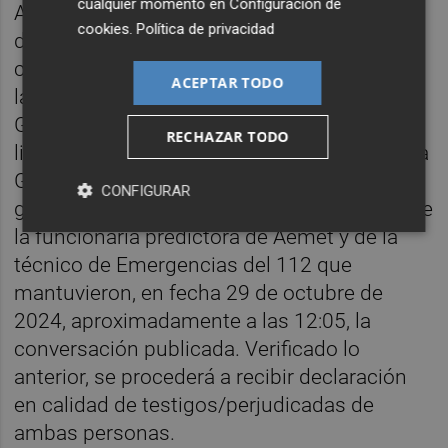
cualquier momento en
Configuración de
Ahora, en el auto de la jueza se acuerdan
cookies
.
Política de privacidad
diversas actuaciones, entre ellas el
correspondiente ofrecimiento de acciones a
ACEPTAR TODO
la Agencia Estatal de Meteorología y
Generalitat Valenciana. También ordena
RECHAZAR TODO
librar oficio al equipo de Policía Judicial de la
Guardia Civil de Llíria a fin de realizar las
CONFIGURAR
gestiones oportunas para la identificación de
la funcionaria predictora de Aemet y de la
técnico de Emergencias del 112 que
mantuvieron, en fecha 29 de octubre de
2024, aproximadamente a las 12:05, la
conversación publicada. Verificado lo
anterior, se procederá a recibir declaración
en calidad de testigos/perjudicadas de
ambas personas.