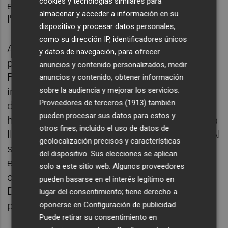
cookies y tecnologías similares para
este organismo. El CCE tiene su sede en
almacenar y acceder a información en su
l'Eliana.
dispositivo y procesar datos personales,
como su dirección IP, identificadores únicos
Así, en cuanto a la competencia territorial
y datos de navegación, para ofrecer
para la instrucción del procedimiento penal,
anuncios y contenido personalizados, medir
Fiscalía señalaba que, en este momento
anuncios y contenido, obtener información
sobre la audiencia y mejorar los servicios.
inicial, únicamente consta un dato
Proveedores de terceros (1913)
también
determinante del lugar de comisión de los
pueden procesar sus datos para estos y
hechos, que sería la sede donde se recibió la
otros fines, incluido el uso de datos de
llamada y quedó almacenada la grabación. Al
geolocalización precisos y características
ser en l'Eliana, en el partido judicial de Llíria,
del dispositivo. Sus elecciones se aplican
el ministerio público considera que
solo a este sitio web. Algunos proveedores
corresponde la remisión de las diligencias al
pueden basarse en el interés legítimo en
Decanato de los juzgados de esta localidad
lugar del consentimiento; tiene derecho a
para su reparto.
oponerse en
Configuración de publicidad
.
Puede retirar su consentimiento en