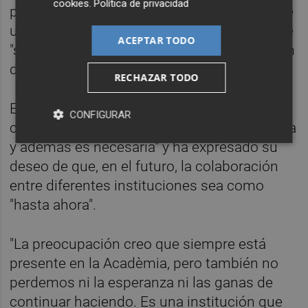
cookies
.
Política de privacidad
presidenta ha sostenido que este se trata de
un proyecto "plenamente consolidado" y que
ACEPTAR TODO
"será más grande o más pequeño en función
de la disponibilidad de crédito que haya".
RECHAZAR TODO
En esta línea, ha indicado que la
CONFIGURAR
colaboración institucional "siempre es buena
y además es necesaria" y ha expresado su
deseo de que, en el futuro, la colaboración
entre diferentes instituciones sea como
"hasta ahora".
"La preocupación creo que siempre está
presente en la Acadèmia, pero también no
perdemos ni la esperanza ni las ganas de
continuar haciendo. Es una institución que