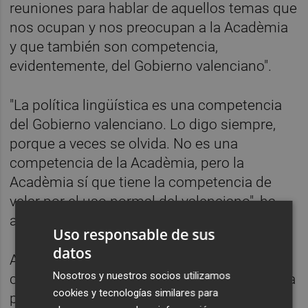
reuniones para hablar de aquellos temas que
nos ocupan y nos preocupan a la Acadèmia
y que también son competencia,
evidentemente, del Gobierno valenciano".
"La política lingüística es una competencia
del Gobierno valenciano. Lo digo siempre,
porque a veces se olvida. No es una
competencia de la Acadèmia, pero la
Acadèmia sí que tiene la competencia de
velar por el uso normal del valenciano", ha
aseverado.
Uso responsable de sus
datos
Asimismo, ha afirmado que ha coincidido
Nosotros y nuestros socios utilizamos
con el 'president' en "algunos actos" y que ha
cookies y tecnologías similares para
podido tener con él una conversación