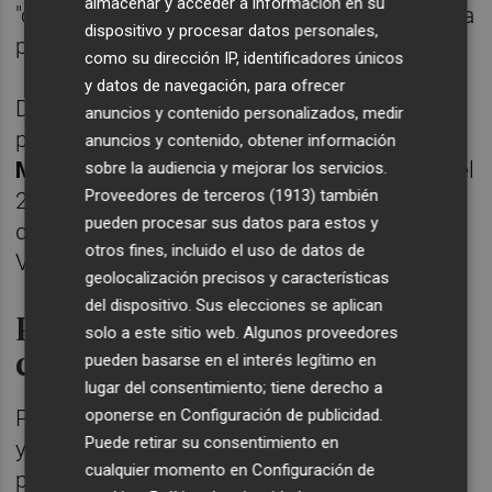
almacenar y acceder a información en su
"cordial y agradable" aunque todavía no se ha
dispositivo y procesar datos personales,
podido reunir con él.
como su dirección IP, identificadores únicos
y datos de navegación, para ofrecer
Durante 2025 el gobierno de la Generalitat,
anuncios y contenido personalizados, medir
presidido en aquel momento por
Carlos
anuncios y contenido, obtener información
Mazón
, acordó junto a Vox una reducción del
sobre la audiencia y mejorar los servicios.
Proveedores de terceros (1913)
también
25% en la aportación económica a la AVL
pueden procesar sus datos para estos y
dentro de los presupuestos de la Generalitat
otros fines, incluido el uso de datos de
Valenciana.
geolocalización precisos y características
del dispositivo. Sus elecciones se aplican
Proyecto "plenamente
solo a este sitio web. Algunos proveedores
consolidado"
pueden basarse en el interés legítimo en
lugar del consentimiento; tiene derecho a
oponerse en
Configuración de publicidad
.
Preguntada por este recorte presupuestario
Puede retirar su consentimiento en
y por si puede afectar a la realización de
cualquier momento en
Configuración de
proyectos como el de l'Escriptor de l'Any, la