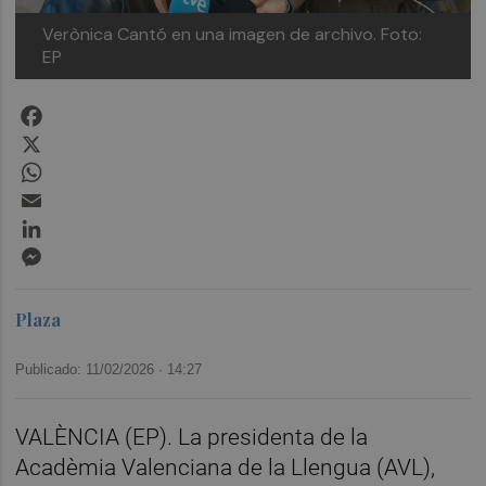
Verònica Cantó en una imagen de archivo.
Foto:
EP
Facebook
X
WhatsApp
Email
LinkedIn
Messenger
Plaza
Publicado: 11/02/2026 ·
14:27
VALÈNCIA (EP). La presidenta de la
Acadèmia Valenciana de la Llengua (AVL),