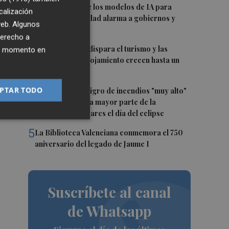
2
La capacidad de los modelos de IA para
calización
burlar la seguridad alarma a gobiernos y
 web. Algunos
empresas
derecho a
3
El eclipse solar dispara el turismo y las
ier momento en
búsquedas de alojamiento crecen hasta un
500%
4
PTAR TODO
Aemet prevé peligro de incendios "muy alto"
o "extremo" en la mayor parte de la
Península y Baleares el día del eclipse
5
La Biblioteca Valenciana conmemora el 750
aniversario del legado de Jaume I
Suscríbete al canal
de Whatsapp