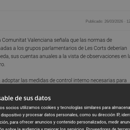
Publicado: 26/03/2026 ·
1
a Comunitat Valenciana señala que las normas de
nadas a los grupos parlamentarios de Les Corts deberían
da, sus cuentas anuales a la vista de observaciones en l
ro.
adoptar las medidas de control interno necesarias para
trol financiero de la Intervención se completen y justifiq
estos informes y no en la fase de alegaciones de los
able de sus datos
uerden posteriormente por la Mesa de Les Corts.
os socios utilizamos cookies y tecnologías similares para almacena
dispositivo y procesar datos personales, como su dirección IP, iden
l informe sobre la cuenta general de Les Corts relativa al
ción, para ofrecer anuncios y contenido personalizados, medir anun
ste jueves. Esta auditoría financiera expresa una opinión c
n sobre la audiencia y mejorar los servicios.
Proveedores de tercer