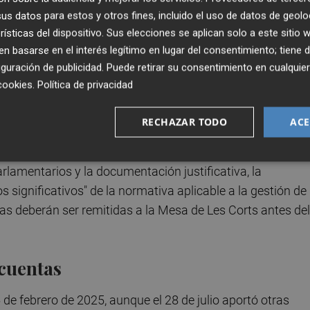
s datos para estos y otros fines, incluido el uso de datos de geolo
 no disponen de un registro actualizado que recoja la
rísticas del dispositivo. Sus elecciones se aplican solo a este sitio
como las diversas circunstancias que puedan producirse en
 basarse en el interés legítimo en lugar del consentimiento; tiene 
guración de publicidad
. Puede retirar su consentimiento en cualqu
cookies
.
Política de privacidad
 limitación al alcance de la auditoría, por lo que asegura
cación y valoración de los elementos que puedan integrar
RECHAZAR TODO
ACE
balance a 31 de diciembre de 2024.
rlamentarios y la documentación justificativa, la
 significativos" de la normativa aplicable a la gestión de
tas deberán ser remitidas a la Mesa de Les Corts antes del
 cuentas
 de febrero de 2025, aunque el 28 de julio aportó otras