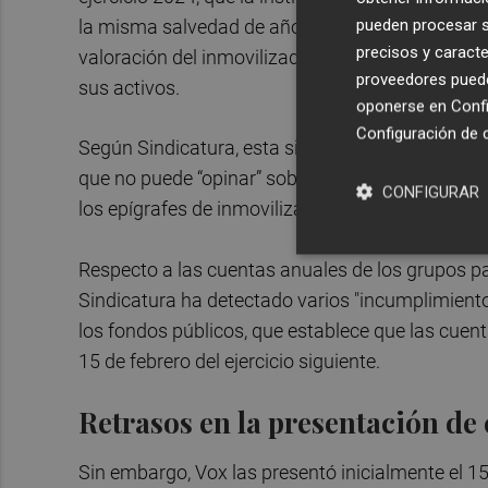
pueden procesar su
la misma salvedad de años anteriores: Les Corts
precisos y caracte
valoración del inmovilizado no financiero, así 
proveedores pueden
sus activos.
oponerse en
Confi
Configuración de 
Según Sindicatura, esta situación representa una
que no puede “opinar” sobre la composición, ubi
CONFIGURAR
los epígrafes de inmovilizado no financiero del 
Respecto a las cuentas anuales de los grupos pa
Sindicatura ha detectado varios "incumplimientos
los fondos públicos, que establece que las cuen
15 de febrero del ejercicio siguiente.
Retrasos en la presentación de
Sin embargo, Vox las presentó inicialmente el 15