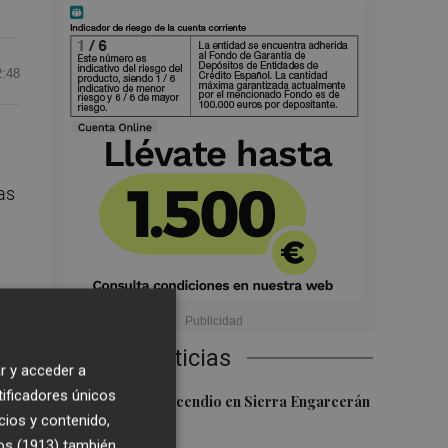
2:48
as
uen
Últimas Noticias
r y acceder a
tificadores únicos
1
Controlado el incendio en Sierra Engarcerán
cios y contenido,
(Castellón)
on
os (1913)
también