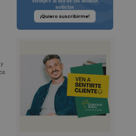
Siempre al día de las últimas
noticias
¡Quiero suscribirme!
 y
dos