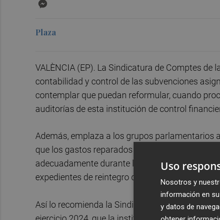
Messenger
Plaza
VALÈNCIA (EP). La Sindicatura de Comptes de l
contabilidad y control de las subvenciones asig
contemplar que puedan reformular, cuando proce
auditorías de esta institución de control financie
Además, emplaza a los grupos parlamentarios a 
que los gastos reparados por los informes de con
adecuadamente durante la fase de alegaciones a 
Uso respons
expedientes de reintegro que, en su caso, se ac
Nosotros y nuestr
información en su 
Así lo recomienda la Sindicatura de Comptes en e
y datos de navega
ejercicio 2024, que la institución ha publicado e
obtener informació