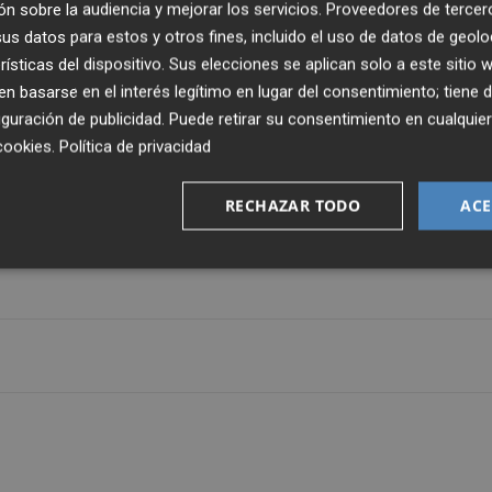
n sobre la audiencia y mejorar los servicios.
Proveedores de tercer
uros, financiados por el Fondo Social Europeo. El plazo
s datos para estos y otros fines, incluido el uso de datos de geolo
enciana lo puedan solicitar se inicia este viernes y
rísticas del dispositivo. Sus elecciones se aplican solo a este sitio
 basarse en el interés legítimo en lugar del consentimiento; tiene 
guración de publicidad
. Puede retirar su consentimiento en cualqu
cookies
.
Política de privacidad
 iniciativas para "mejorar la empleabilidad" de las
a, entre las que ha citado las ayudas para que las
RECHAZAR TODO
ACE
s menores de 30 años, en las que se ofrece entre 10.000 
ller de Talento Joven, enfocadas a formar en una profesió