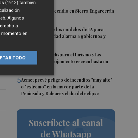
os (1913)
también
2
calización
Controlado el incendio en Sierra Engarcerán
(Castellón)
 web. Algunos
derecho a
3
La capacidad de los modelos de IA para
ier momento en
burlar la seguridad alarma a gobiernos y
empresas
4
El eclipse solar dispara el turismo y las
PTAR TODO
y
búsquedas de alojamiento crecen hasta un
n
500%
5
Aemet prevé peligro de incendios "muy alto"
o "extremo" en la mayor parte de la
Península y Baleares el día del eclipse
Suscríbete al canal
de Whatsapp