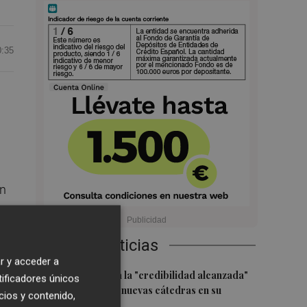
0:35
un
Últimas Noticias
r y acceder a
1
El CACV destaca la "credibilidad alcanzada"
tificadores únicos
y la creación de nuevas cátedras en su
cios y contenido,
primer mandato