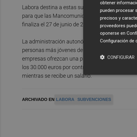
obtener informació
Labora destina a estas subvenciones 3.879.000 e
pueden procesar su
para que las Mancomunidades de la Comunitat Val
precisos y caracte
finaliza el 27 de junio de 2025.
proveedores pueden
oponerse en
Confi
Configuración de 
La administración autonómica ha destacado otras
personas más jóvenes de la Comunitat Valencian
CONFIGURAR
empresas ofrezcan una primera oportunidad a lo
los 30.000 euros por contrato, o las Escuelas Ta
mientras se recibe un salario.
ARCHIVADO EN
LABORA
SUBVENCIONES