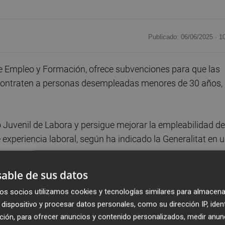
Publicado: 06/06/2025 ·
1
de Empleo y Formación, ofrece subvenciones para que las
ontraten a personas desempleadas menores de 30 años,
Juvenil de Labora y persigue mejorar la empleabilidad de
experiencia laboral, según ha indicado la Generalitat en 
able de sus datos
los puestos de trabajo, las personas interesadas deben
os socios utilizamos cookies y tecnologías similares para almacena
s en un Espai Labora, así como en la Garantía Juvenil,
dispositivo y procesar datos personales, como su dirección IP, iden
s de estudios, ocupaciones o idiomas, entre otros.
ción, para ofrecer anuncios y contenido personalizados, medir anun