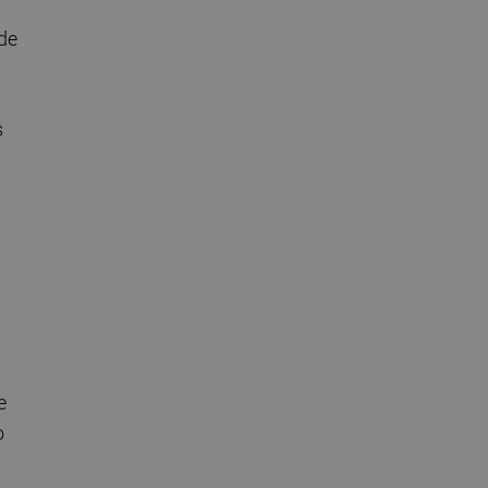
 de
s
e
o