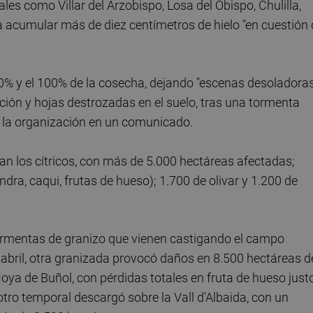
les como Villar del Arzobispo, Losa del Obispo, Chulilla,
a acumular más de diez centímetros de hielo "en cuestión
70% y el 100% de la cosecha, dejando "escenas desoladora
ión y hojas destrozadas en el suelo, tras una tormenta
 la organización en un comunicado.
n los cítricos, con más de 5.000 hectáreas afectadas;
ndra, caqui, frutas de hueso); 1.700 de olivar y 1.200 de
ormentas de granizo que vienen castigando el campo
 abril, otra granizada provocó daños en 8.500 hectáreas d
Hoya de Buñol, con pérdidas totales en fruta de hueso just
otro temporal descargó sobre la Vall d'Albaida, con un