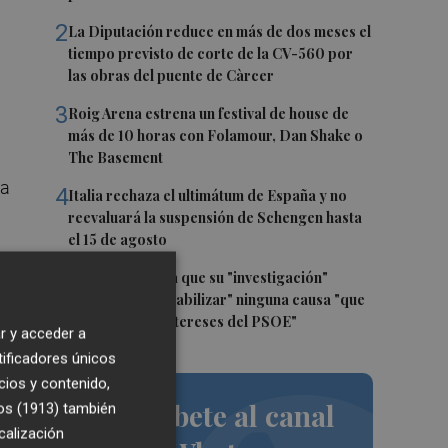
2
La Diputación reduce en más de dos meses el
tiempo previsto de corte de la CV-560 por
las obras del puente de Càrcer
3
Roig Arena estrena un festival de house de
más de 10 horas con Folamour, Dan Shake o
The Basement
xa
4
Italia rechaza el ultimátum de España y no
reevaluará la suspensión de Schengen hasta
el 15 de agosto
e,
5
Leire Díez niega que su "investigación"
e
buscara "desestabilizar" ninguna causa "que
afectara a los intereses del PSOE"
 la
r y acceder a
tificadores únicos
cios y contenido,
Suscríbete al canal
os (1913)
también
calización