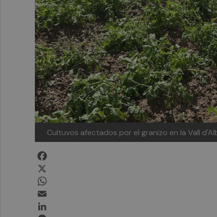
Cultuvos afectados por el granizo en la Vall d'A
Facebook
X
WhatsApp
Email
LinkedIn
Messenger