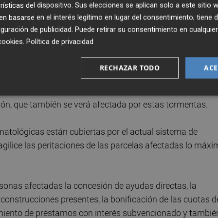
rísticas del dispositivo. Sus elecciones se aplican solo a este sitio
dos y posiblemente se reduzca su calibre y calidad de los
 basarse en el interés legítimo en lugar del consentimiento; tiene 
as al suelo. En el cultivo del caqui, todavía es pronto pa
guración de publicidad
. Puede retirar su consentimiento en cualqu
anto en el fruto como en los brotes que, en estos moment
cookies
.
Política de privacidad
dera del árbol, además de a la producción".
RECHAZAR TODO
ACE
rtalizas han sufrido "bastante" puesto que es un producto
niciando el crecimiento. En cuanto al olivar, este año se
ión, que también se verá afectada por estas tormentas.
atológicas están cubiertas por el actual sistema de
agilice las peritaciones de las parcelas afectadas lo máx
sonas afectadas la concesión de ayudas directas, la
 construcciones presentes, la bonificación de las cuotas d
cimiento de préstamos con interés subvencionado y tambié