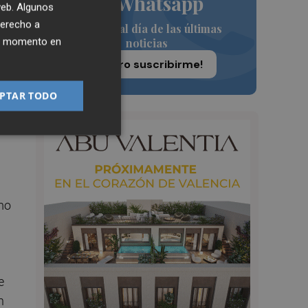
de Whatsapp
 web. Algunos
derecho a
Siempre al día de las últimas
ra
ier momento en
noticias
os,
¡Quiero suscribirme!
PTAR TODO
imo
e
n