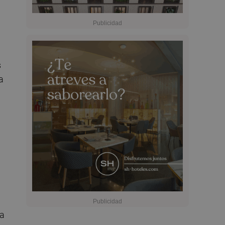
s
a
ta