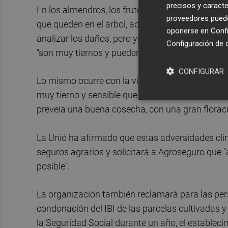
precisos y caracte
En los almendros, los frutos van a quedar marca
proveedores pueden
que queden en el árbol, además de lanzar almendr
oponerse en
Confi
analizar los daños, pero ya se observan daños t
Configuración de 
"son muy tiernos y pueden afectar a la futura ma
CONFIGURAR
Lo mismo ocurre con la vid, mientras que las ho
muy tierno y sensible que en muchos casos está i
preveía una buena cosecha, con una gran florac
La Unió ha afirmado que estas adversidades clim
seguros agrarios y solicitará a Agroseguro que "
posible".
La organización también reclamará para las per
condonación del IBI de las parcelas cultivadas y
la Seguridad Social durante un año, el estable