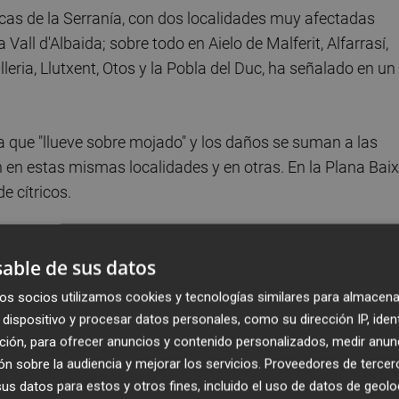
as de la Serranía, con dos localidades muy afectadas
 Vall d'Albaida; sobre todo en Aielo de Malferit, Alfarrasí,
lleria, Llutxent, Otos y la Pobla del Duc, ha señalado en un
 que "llueve sobre mojado" y los daños se suman a las
en estas mismas localidades y en otras. En la Plana Bai
e cítricos.
ue el pedrisco ha impactado de forma "muy negativa" ya qu
able de sus datos
roduce marcas que, en estos momentos, ya casi a punto d
y solo ya con las lluvias causa el cracking o partidura de
os socios utilizamos cookies y tecnologías similares para almacena
edrisco ha dejado marcas muy pronunciadas en algunos casos
dispositivo y procesar datos personales, como su dirección IP, iden
 Los que no caigan quedarán marcados y no serán ya
ción, para ofrecer anuncios y contenido personalizados, medir anun
n sobre la audiencia y mejorar los servicios.
Proveedores de tercer
s datos para estos y otros fines, incluido el uso de datos de geolo