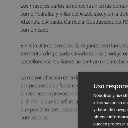
Los mayores daños se concentran en las comarc
como Pedralba y Villar del Arzobispo, y en la de la
Atzeneta d'Albaida, Carrícola, Guadasséquies, l'O
comunicado.
En esta última comarca, la organización lamenta
tormentas del pasado sábado que se produjeron 
castellonense los daños se centran en parcelas d
La mayor afección es en la fruta de hueso, ya q
Uso respons
por pequeño que fuera el granizo, su impacto p
la recolección provocan la podredumbre del fruto 
Nosotros y nuestr
piel. Por lo que se refiere a los cítricos, el p
información en su 
que posiblemente ocasionen la caída del fruto.
y datos de navega
obtener informació
comerciales.
pueden procesar su