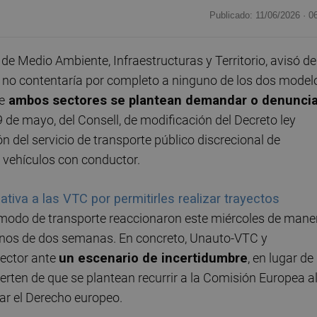
Publicado: 11/06/2026 ·
0
er de Medio Ambiente, Infraestructuras y Territorio, avisó de
TC no contentaría por completo a ninguno de los dos model
e
ambos sectores se plantean demandar o denuncia
 de mayo, del Consell, de modificación del Decreto ley
n del servicio de transporte público discrecional de
 vehículos con conductor.
cativa a las VTC por permitirles realizar trayectos
e modo de transporte reaccionaron este miércoles de mane
menos de dos semanas. En concreto, Unauto-VTC y
sector ante
un escenario de incertidumbre
, en lugar de
ierten de que se plantean recurrir a la Comisión Europea a
ar el Derecho europeo.