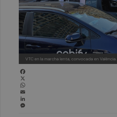
VTC en la marcha lenta, convocada en València
Facebook
X
WhatsApp
Email
LinkedIn
Messenger