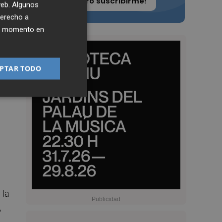
¡Quiero suscribirme!
 web. Algunos
derecho a
ier momento en
PTAR TODO
ión
y
n
 la
,