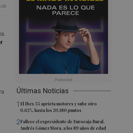
6:00
os.
r
Últimas Noticias
ra
1
El Ibex 35 aprieta motores y sube otro
0,62%, hasta los 20.180 puntos
l
2
Fallece el expresidente de Eurocaja Rural,
Andrés Gómez Mora, a los 89 años de edad