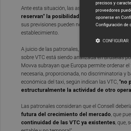
precisos y caracte
Ante esta situación, las asociaciones, que rep
proveedores pueden
reservan" la posibilidad de trasladar la no
oponerse en
Confi
sus previsiones pueden no ajustarse a los princi
Configuración de 
establecimiento.
CONFIGURAR
A juicio de las patronales, la Comunitat Valenci
sobre VTC está siendo analizada en Bruselas po
Movva subrayan que Europa permite ordenar el tr
necesaria, proporcionada, no discriminatoria y b
económica del taxi, según indican las VTC,
"no 
estructuralmente la actividad de otro oper
Las patronales consideran que el Consell debería
futura del crecimiento del mercado
, que pue
continuidad de las VTC ya existentes
, que,
estable y no temporal".