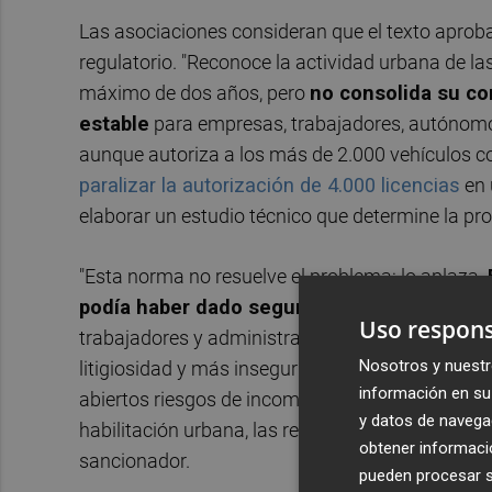
Las asociaciones consideran que el texto aprob
regulatorio. "Reconoce la actividad urbana de la
máximo de dos años, pero
no consolida su con
estable
para empresas, trabajadores, autónomos 
aunque autoriza a los más de 2.000 vehículos co
paralizar la autorización de 4.000 licencias
en 
elaborar un estudio técnico que determine la pr
"Esta norma no resuelve el problema: lo aplaza.
podía haber dado seguridad jurídica.
Dentro 
Uso respons
trabajadores y administración volverán a enfre
Nosotros y nuestr
litigiosidad y más inseguridad que hoy", señalan
información en su 
abiertos riesgos de incompatibilidad con el Dere
y datos de navega
habilitación urbana, las restricciones tecnológi
obtener informació
sancionador.
pueden procesar su