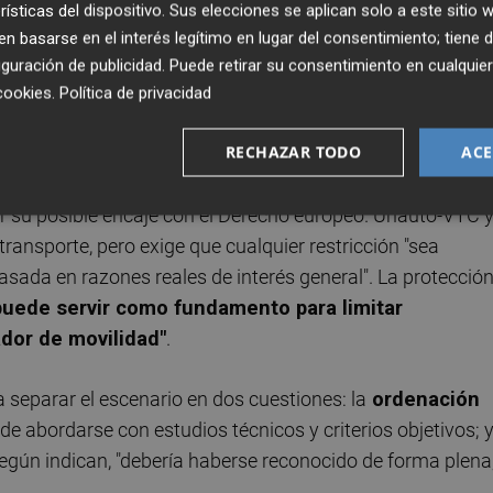
rísticas del dispositivo. Sus elecciones se aplican solo a este sitio
resentan a empresas como Uber y Cabify, anuncian que
"se
 basarse en el interés legítimo en lugar del consentimiento; tiene 
rma a la Comisión Europea
si se confirma que algunas de
guración de publicidad
. Puede retirar su consentimiento en cualqu
pios de proporcionalidad, no discriminación y libertad de
cookies
.
Política de privacidad
RECHAZAR TODO
ACE
ana no debería repetir el camino de Cataluña, cuya regulac
r su posible encaje con el Derecho europeo. Unauto-VTC 
ansporte, pero exige que cualquier restricción "sea
asada en razones reales de interés general". La protecció
puede servir como fundamento para limitar
ador de movilidad"
.
 separar el escenario en dos cuestiones: la
ordenación
de abordarse con estudios técnicos y criterios objetivos; y
 según indican, "debería haberse reconocido de forma plena