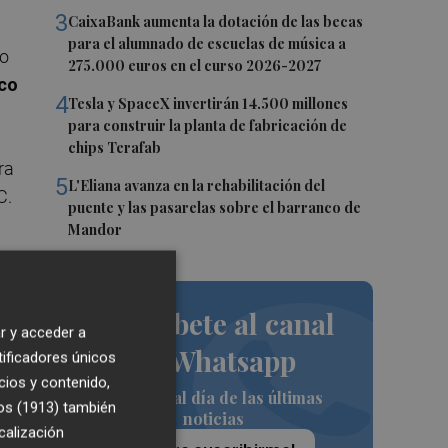
3
CaixaBank aumenta la dotación de las becas
para el alumnado de escuelas de música a
do
275.000 euros en el curso 2026-2027
ico
4
Tesla y SpaceX invertirán 14.500 millones
para construir la planta de fabricación de
chips Terafab
ra
5
L'Eliana avanza en la rehabilitación del
C.
puente y las pasarelas sobre el barranco de
Mandor
Suscríbete al canal
r y acceder a
ne
de Whatsapp
tificadores únicos
cios y contenido,
Siempre al día de las últimas
os (1913)
también
noticias
calización