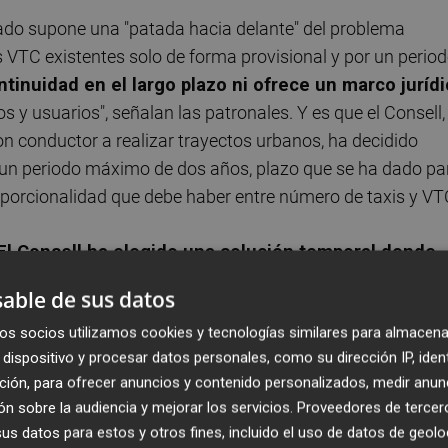
ado supone una "patada hacia delante" del problema
s VTC existentes solo de forma provisional y por un perio
tinuidad en el largo plazo ni ofrece un marco juríd
y usuarios", señalan las patronales. Y es que el Consell,
n conductor a realizar trayectos urbanos, ha decidido
un periodo máximo de dos años, plazo que se ha dado pa
oporcionalidad que debe haber entre número de taxis y VT
El Consell ha elegido una solución temporal donde
de dos años, si no se corrige el rumbo, empresas,
able de sus datos
ntarse al mismo conflicto, probablemente con más
os socios utilizamos cookies y tecnologías similares para almacena
 las patronales, que insisten en que el Decreto-ley "mantie
dispositivo y procesar datos personales, como su dirección IP, iden
cho europeo", especialmente por la "provisionalidad" de la
ción, para ofrecer anuncios y contenido personalizados, medir anun
cas y operativas, y determinados aspectos del régimen
n sobre la audiencia y mejorar los servicios.
Proveedores de tercer
s datos para estos y otros fines, incluido el uso de datos de geolo