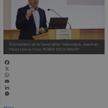
El president de la Generalitat Valenciana, Juanfran
Pérez Llorca.
Foto: ROBER SOLSONA/EP
Facebook
X
WhatsApp
Email
LinkedIn
Messenger
Plaza