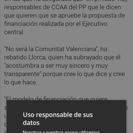
responsables de CCAA del PP que le dicen
que quieren que se apruebe la propuesta de
financiación realizada por el Ejecutivo
central.
"No será la Comunitat Valenciana", ha
rebatido Llorca, quien ha subrayado que él
"acostumbra a ser muy sincero y muy
transparente" porque cree lo que dice y cree
lo que hace.
"El modelo de financiación que quiere
aprobar el Gobierno de España, ni siquiera es
Uso responsable de sus
un modelo como tal, sino unas diapositivas
datos
donde se nos dijo que se nos daría una
cantidad de dinero sin especificar de dónde
Nosotros y nuestros socios utilizamos