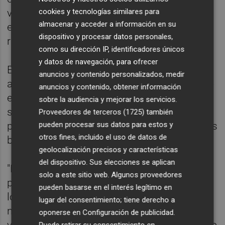
cookies y tecnologías similares para
viene ni cómo viene. Por lo tanto, creo que
almacenar y acceder a información en su
este tipo de cosas requieren de mucho más
dispositivo y procesar datos personales,
rigor", ha argumentado.
como su dirección IP, identificadores únicos
y datos de navegación, para ofrecer
El dirigente autonómico ha agregado que,
anuncios y contenido personalizados, medir
además, "hay una cosa muy importante, que
anuncios y contenido, obtener información
es que todas las comunidades autónomas
sobre la audiencia y mejorar los servicios.
salvo Cataluña, que es la que recibe los
Proveedores de terceros (1725)
también
pueden procesar sus datos para estos y
privilegios, estamos de acuerdo en que no es
otros fines, incluido el uso de datos de
bueno para ninguna".
geolocalización precisos y características
del dispositivo. Sus elecciones se aplican
"Por lo tanto, Arcadi, que lo tengo por una
solo a este sitio web. Algunos proveedores
persona con capacidad de diálogo, creo que
pueden basarse en el interés legítimo en
lo primero que tiene es que presentar un
lugar del consentimiento; tiene derecho a
nuevo modelo, porque él ya parte con una
oponerse en
Configuración de publicidad
.
Puede retirar su consentimiento en