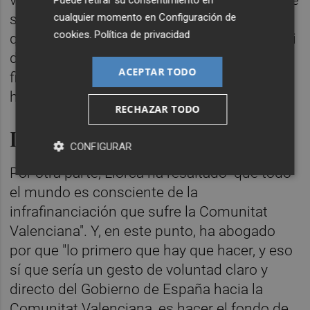
ventaja que no tenía la ministra Montero: que
cualquier momento en
Configuración de
sabe que ninguna comunidad autónoma lo
cookies
.
Política de privacidad
quiere. Por lo tanto, lo que tiene que hacer, si
de verdad quiere arreglar el problema de la
ACEPTAR TODO
financiación, es plantear un nuevo modelo",
ha insistido.
RECHAZAR TODO
Infrafinanciación
CONFIGURAR
Por otra parte, Llorca ha resaltado "que todo
el mundo es consciente de la
infrafinanciación que sufre la Comunitat
Valenciana". Y, en este punto, ha abogado
por que "lo primero que hay que hacer, y eso
sí que sería un gesto de voluntad claro y
directo del Gobierno de España hacia la
Comunitat Valenciana, es hacer el fondo de