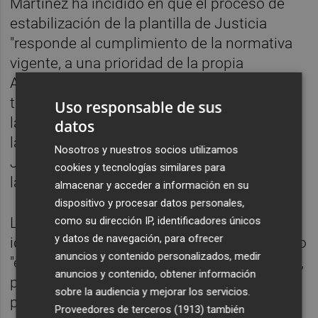
Martínez ha incidido en que el proceso de
estabilización de la plantilla de Justicia
"responde al cumplimiento de la normativa
vigente, a una prioridad de la propia
Administración, que es la de reducir la
temporalidad, dotar de mayor estabilidad a
Uso responsable de sus
las plantillas y mejorar las condiciones
datos
laborales del personal al servicio de la
Nosotros y nuestros socios utilizamos
Justicia y a una reivindicación histórica de
cookies y tecnologías similares para
las organizaciones sindicales".
almacenar y acceder a información en su
dispositivo y procesar datos personales,
como su dirección IP, identificadores únicos
La consellera ha explicado que la
y datos de navegación, para ofrecer
identificación de estas plazas se ha realizado
anuncios y contenido personalizados, medir
"en base a un criterio objetivo de antigüedad,
anuncios y contenido, obtener información
priorizando aquellos puestos que se han ido
sobre la audiencia y mejorar los servicios.
perpetuando renovación tras renovación y
Proveedores de terceros (1913)
también