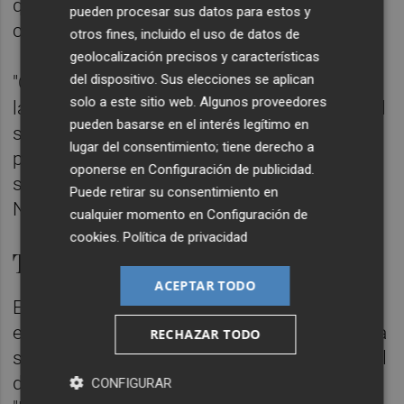
que requieren, por tanto, de una
pueden procesar sus datos para estos y
consolidación definitiva".
otros fines, incluido el uso de datos de
geolocalización precisos y características
del dispositivo. Sus elecciones se aplican
"Con la creación de 200 puestos estables en
solo a este sitio web. Algunos proveedores
la plantilla, vamos a reforzar la capacidad del
pueden basarse en el interés legítimo en
sistema, contribuyendo directamente a una
lugar del consentimiento; tiene derecho a
prestación más eficaz y sostenible del
oponerse en
Configuración de publicidad
.
servicio público de Justicia", ha aseverado
Puede retirar su consentimiento en
Nuria Martínez.
cualquier momento en
Configuración de
cookies
.
Política de privacidad
Transición "ordenada"
ACEPTAR TODO
En este sentido, la titular de Justicia ha
explicado que se trata de una medida que ha
RECHAZAR TODO
sido comunicada y trabajada en el marco del
diálogo con las organizaciones sindicales.
CONFIGURAR