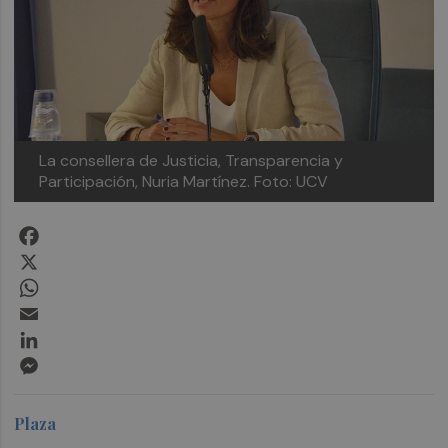
La consellera de Justicia, Transparencia y
Participación, Nuria Martínez.
Foto: UCV
Facebook
X
WhatsApp
Email
LinkedIn
Messenger
Plaza