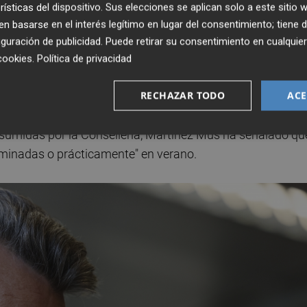
rísticas del dispositivo. Sus elecciones se aplican solo a este sitio
 con 180 millones para retirar un millón de toneladas, "el
 basarse en el interés legítimo en lugar del consentimiento; tiene 
a Comunitat Valenciana". Quedan dos centros de
guración de publicidad
. Puede retirar su consentimiento en cualqu
ar", y otro entre Quart y Manises, que "ha tratado más de
cookies
.
Política de privacidad
o en clausurarse. "Hemos recuperado prácticamente un 40
RECHAZAR TODO
ACE
 ser reutilizado", ha precisado.
sumidas por la Conselleria, Martínez Mus ha señalado qu
erminadas o prácticamente" en verano.