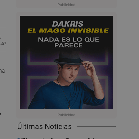
6
1:57
na
9
Últimas Noticias