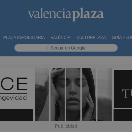
PLAZA INMOBILIARIA
VALÈNCIA
CULTURPLAZA
GUÍA HED
+ Seguir en Google