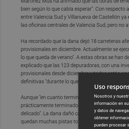
Martínez Mus ha afirmado que las obras de eme
bien según lo que cabía esperar". Con respecto a 
entre Valencia Sud y Villanueva de Castellón ya 
las oficinas centrales de Valencia Sud, pero no af
Ha recordado que la dana dejó 18 carreteras afe
provisionales en diciembre. Actualmente se ejec
lo que queda de verano". A estas obras se han d
explicado que las 123 depuradoras, con una inv
provisionales desde diciembre y todas están ope
definitivas "durante lo que queda de verano".
Uso respons
Nosotros y nuestr
Aunque "en cuanto termine el verano prácticamen
información en su 
prácticamente terminado de forma ya definitiva y
y datos de navega
delicado". La dana dañó casi 3.000 kilómetros y
obtener informació
quedan muchas pistas todavía por acabar de co
pueden procesar su