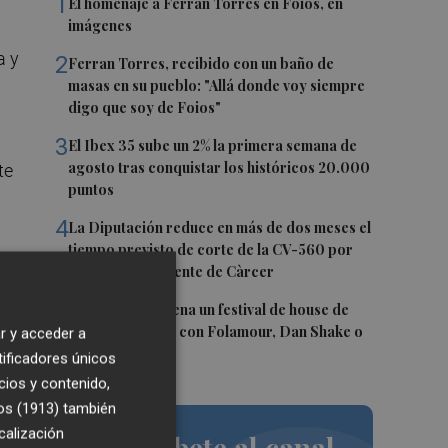
1
El homenaje a Ferran Torres en Foios, en
imágenes
a y
2
Ferran Torres, recibido con un baño de
masas en su pueblo: "Allá donde voy siempre
digo que soy de Foios"
3
El Ibex 35 sube un 2% la primera semana de
agosto tras conquistar los históricos 20.000
te
puntos
4
La Diputación reduce en más de dos meses el
tiempo previsto de corte de la CV-560 por
las obras del puente de Càrcer
5
Roig Arena estrena un festival de house de
más de 10 horas con Folamour, Dan Shake o
r y acceder a
The Basement
tificadores únicos
s
cios y contenido,
os (1913)
también
calización
Suscríbete al canal