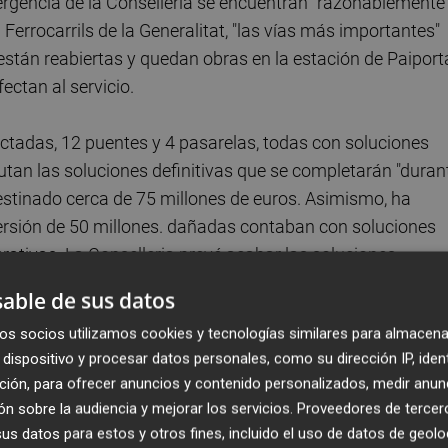
rgencia de la Conselleria se encuentran "razonablemente
Ferrocarrils de la Generalitat, "las vías más importantes"
están reabiertas y quedan obras en la estación de Paiport
ectan al servicio.
ctadas, 12 puentes y 4 pasarelas, todas con soluciones
utan las soluciones definitivas que se completarán "duran
estinado cerca de 75 millones de euros. Asimismo, ha
ersión de 50 millones. dañadas contaban con soluciones
rativas. La Conselleria prevé acabar las soluciones
able de sus datos
os socios utilizamos cookies y tecnologías similares para almacena
te todo lo que competía (a la Conselleria) estará
dispositivo y procesar datos personales, como su dirección IP, iden
 completa", "quedarán las pistas forestales, que es lo má
ción, para ofrecer anuncios y contenido personalizados, medir anun
 su reparación se acomete con 93 millones de euros. "Nos
n sobre la audiencia y mejorar los servicios.
Proveedores de tercer
mpletar", ha admitido.
s datos para estos y otros fines, incluido el uso de datos de geolo