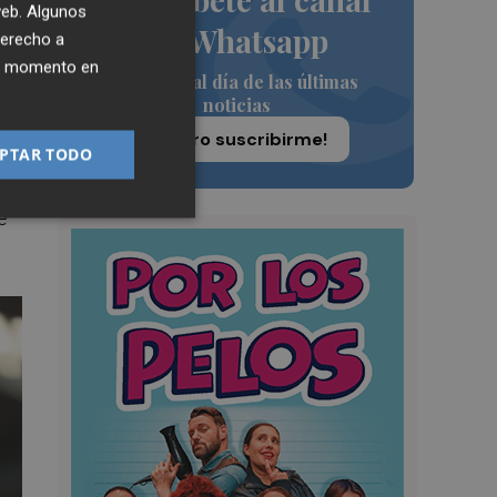
 web. Algunos
de Whatsapp
derecho a
ier momento en
Siempre al día de las últimas
noticias
%
¡Quiero suscribirme!
PTAR TODO
e