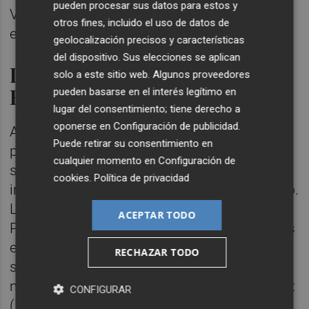
pueden procesar sus datos para estos y
Valencia), que comunica que la ITV de Utiel
otros fines, incluido el uso de datos de
está inutilizada.
geolocalización precisos y características
del dispositivo. Sus elecciones se aplican
Inundaciones en residencias y
solo a este sitio web. Algunos proveedores
FGV
pueden basarse en el interés legítimo en
lugar del consentimiento; tiene derecho a
oponerse en
Configuración de publicidad
.
A las 15.29, Martínez Mus vuelve a aportar
Puede retirar su consentimiento en
parte de carreteras y a las 18.03 traslada el
cualquier momento en
Configuración de
siguiente mensaje: "En FGV tenemos
cookies
.
Política de privacidad
incidencias variadas que se van solventando.
La más importante el cierre del tramo entre
ACEPTAR TODO
Picassent i Castellò por desperfectos graves
en la vía que impedirán circular no sólo hoy
RECHAZAR TODO
sino en los próximos días. En estos
momentos además, en el Apeadero de Omet
CONFIGURAR
(Picassent) ha quedado atrapado un tren