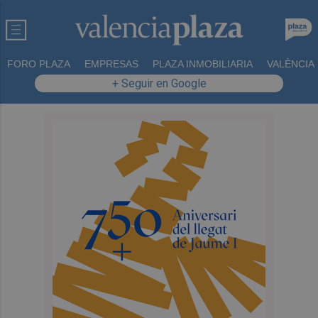
FORO PLAZA
EMPRESAS
PLAZA INMOBILIARIA
VALÈNCIA
+ Seguir en Google