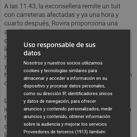
A las 11.43, la exconsellera remite un tuit
con carreteras afectadas y ya una hora y
cuarto después, Rovira proporciona una
actualización de centros educativos
cerrados. A las 13.08 y 13.09, Pradas pasa
Uso responsable de sus
los municipios afectados por alerta
datos
hidrológica en la rambla del Poyo y el Magro
Nosotros y nuestros socios utilizamos
y informa de que se acaba de decretar alerta
cookies y tecnologías similares para
hidrológica "en río Magro y barranco Pollo, en
almacenar y acceder a información en su
coordinación con la CHJ".
dispositivo y procesar datos personales,
como su dirección IP, identificadores únicos
La segunda consellera que informa de
y datos de navegación, para ofrecer
inundaciones es la titular de Industria en esa
anuncios y contenido personalizados, medir
anuncios y contenido, obtener información
fecha,
Nuria Montes
(cesada tras la Dana y
sobre la audiencia y mejorar los servicios.
criticada por cómo se dirigió a familiares de
Proveedores de terceros (1913)
también
las víctimas en las instalaciones de feria