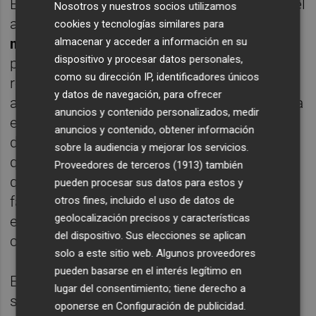
Es el caso de la Comunitat Valenciana, que el
Nosotros y nuestros socios utilizamos
año pasado acabó con un déficit de
2.495
cookies y tecnologías similares para
almacenar y acceder a información en su
millones de euros
-sin contar el generado
dispositivo y procesar datos personales,
por la Dana-, equivalentes al 1,68% del PIB
como su dirección IP, identificadores únicos
regional. Esta es la cantidad a la que debería
y datos de navegación, para ofrecer
ascender el FLA extraordinario, que se abona
anuncios y contenido personalizados, medir
en dos tramos, un 75% en julio y un 25% en
anuncios y contenido, obtener información
diciembre. Cabe destacar que no es dinero
sobre la audiencia y mejorar los servicios.
que el Estado transfiera a la Generalitat sino
Proveedores de terceros (1913)
también
que la Conselleria de Hacienda envía las
pueden procesar sus datos para estos y
facturas de sus acreedores al Ministerio y
otros fines, incluido el uso de datos de
geolocalización precisos y características
este las abona hasta completar esa
del dispositivo. Sus elecciones se aplican
cantidad.
solo a este sitio web. Algunos proveedores
pueden basarse en el interés legítimo en
El Consell lleva meses denunciando el
lugar del consentimiento; tiene derecho a
silencio del Gobierno respecto al Extra FLA,
oponerse en
Configuración de publicidad
.