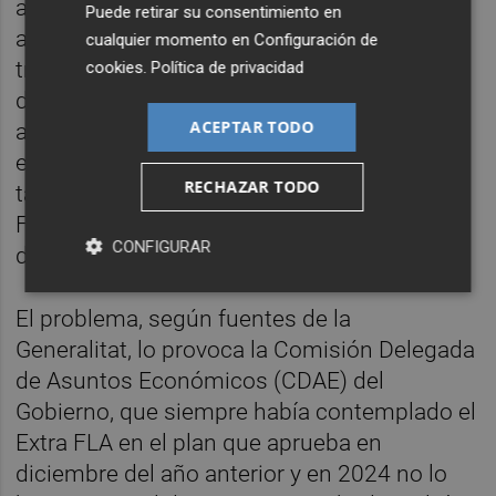
aunque las fechas de aprobación de otros
Puede retirar su consentimiento en
años, teniendo en cuenta que el primer
cualquier momento en
Configuración de
tramo se paga en julio, muestra que estaría
cookies
.
Política de privacidad
dentro de los tiempos habituales para
ACEPTAR TODO
aprobar dicha ayuda financiera a las CCAA:
en 2021 se aprobó el 25 de junio; en 2022
RECHAZAR TODO
también se aprobó en junio; en 2023 el Extra
FLA se aprobó el 8 de mayo, y en 2024, el 6
CONFIGURAR
de mayo.
El problema, según fuentes de la
Generalitat, lo provoca la Comisión Delegada
de Asuntos Económicos (CDAE) del
Gobierno, que siempre había contemplado el
Extra FLA en el plan que aprueba en
diciembre del año anterior y en 2024 no lo