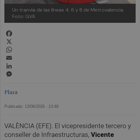
Un tranvía de las líneas 4, 6 y 8 de Metrovalencia.
Foto: GVA
Facebook
X
WhatsApp
Email
LinkedIn
Messenger
Plaza
Publicado: 13/06/2026 ·
13:48
VALÈNCIA (EFE). El vicepresidente tercero y
conseller de Infraestructuras,
Vicente