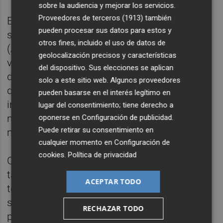
sobre la audiencia y mejorar los servicios.
Proveedores de terceros (1913)
también
El proyecto ha incluido la instalación de un
pueden procesar sus datos para estos y
sistema automático de protección de tren
otros fines, incluido el uso de datos de
(ATP) para supervisión y control de
geolocalización precisos y características
velocidades por geometría de vía y aspectos
del dispositivo. Sus elecciones se aplican
de la señalización. De esta forma, si el tren
solo a este sitio web. Algunos proveedores
detecta que hay que frenar en una
pueden basarse en el interés legítimo en
intersección lo hará automáticamente sin
lugar del consentimiento; tiene derecho a
necesidad de que lo ejecute de forma
oponerse en
Configuración de publicidad
.
Puede retirar su consentimiento en
manual el conductor.
cualquier momento en
Configuración de
cookies
.
Política de privacidad
Como parte del proyecto, ha sido necesaria
también la construcción de diez cuartos
ACEPTAR TODO
técnicos para albergar los sistemas de
señalización y comunicaciones necesarios
RECHAZAR TODO
para el correcto funcionamiento de la red.