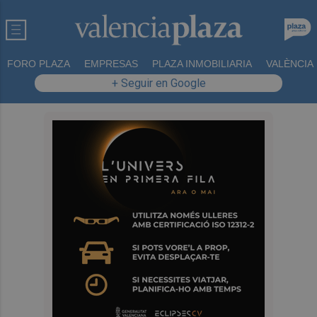
FORO PLAZA
EMPRESAS
PLAZA INMOBILIARIA
VALÈNCIA
+ Seguir en Google