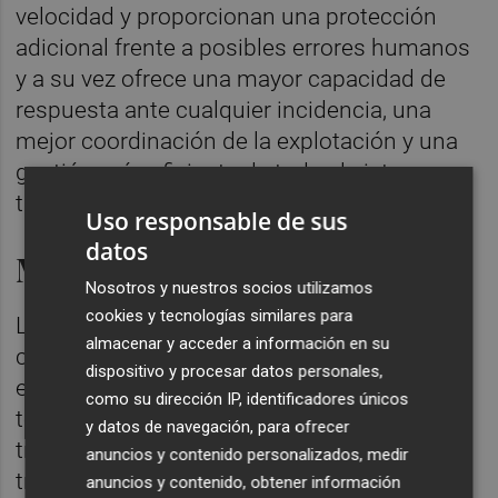
velocidad y proporcionan una protección
adicional frente a posibles errores humanos
y a su vez ofrece una mayor capacidad de
respuesta ante cualquier incidencia, una
mejor coordinación de la explotación y una
gestión más eficiente de todo el sistema
tranviario", ha destacado el vicepresidente.
Uso responsable de sus
datos
Modernización de la red
Nosotros y nuestros socios utilizamos
cookies y tecnologías similares para
Los trabajos iniciados en 2025 han
almacenar y acceder a información en su
contemplado la renovación de los
dispositivo y procesar datos personales,
enclavamientos de estas líneas, hasta un
como su dirección IP, identificadores únicos
total de 15, la señalización lateral luminosa
y datos de navegación, para ofrecer
tranviaria; y los sistemas de detección de
anuncios y contenido personalizados, medir
tren.
anuncios y contenido, obtener información