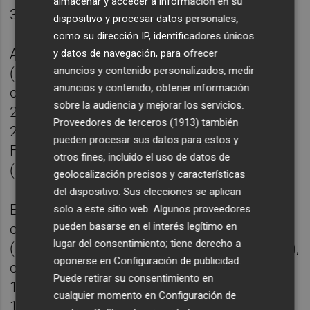
almacenar y acceder a información en su
311.429 movimientos.
dispositivo y procesar datos personales,
como su dirección IP, identificadores únicos
A continuación, se situaron Plaça Espanya
y datos de navegación, para ofrecer
anuncios y contenido personalizados, medir
(L1 y L2), con 247.957; Safranar (L1, L2 y L7)
anuncios y contenido, obtener información
con 226.876; Mislata (L3, L5 y L9), con
sobre la audiencia y mejorar los servicios.
201.707; Avinguda del Cid (L3, L5 y L9), con
Proveedores de terceros (1913)
también
200.105; Benimaclet (L3 y L9), con 198.196;
pueden procesar sus datos para estos y
Facultats (L3 y L9), con 198.064; y Amistat
otros fines, incluido el uso de datos de
(L5 y L7), con 188.991 traslados.
geolocalización precisos y características
del dispositivo. Sus elecciones se aplican
En el área metropolitana, destacan como las
solo a este sitio web. Algunos proveedores
pueden basarse en el interés legítimo en
cinco estaciones más transitadas Mislata
lugar del consentimiento; tiene derecho a
(L3, L5 y L9), con 201.707; Aeroport (L3 y L5),
oponerse en
Configuración de publicidad
.
con 145.957; Roses (L3, L5 y L9), con
Puede retirar su consentimiento en
113.551; Quart de Poblet (L3, L5 y L9), con
cualquier momento en
Configuración de
113.497; y Salt de l'Aigua (L3, L5 y L9), con