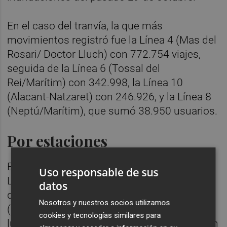
En el caso del tranvía, la que más
movimientos registró fue la Línea 4 (Mas del
Rosari/ Doctor Lluch) con 772.754 viajes,
seguida de la Línea 6 (Tossal del
Rei/Marítim) con 342.998, la Línea 10
(Alacant-Natzaret) con 246.926, y la Línea 8
(Neptú/Marítim), que sumó 38.950 usuarios.
Por estaciones
En el tráfico por estaciones, Xàtiva (L3, L5 y
Uso responsable de sus
L9) se sitúo en primer lugar, con 543.094
datos
desplazamientos; en segundo puesto, Colón
Nosotros y nuestros socios utilizamos
(L3, L5, L7 y L9), con 426.524 y, en tercer
cookies y tecnologías similares para
lugar, Àngel Guimerà (L1, L2, L3, L5 y L9), con