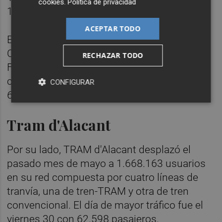
cookies
.
Política de privacidad
111.821 movimientos.
ACEPTAR TODO
Entre las paradas del tranvía, destacan La
Carrasca (L4 y L6), con 101.150; Pont de
RECHAZAR TODO
Fusta (L4), con 72.766; Benimaclet (L4 y L6),
con 65.939; Vicent Zaragozà (L4 y L6), con
CONFIGURAR
63.970; y Alacant (L10), con 60.801 viajes.
Tram d'Alacant
Por su lado, TRAM d'Alacant desplazó el
pasado mes de mayo a 1.668.163 usuarios
en su red compuesta por cuatro líneas de
tranvía, una de tren-TRAM y otra de tren
convencional. El día de mayor tráfico fue el
viernes 30 con 62.598 pasajeros.