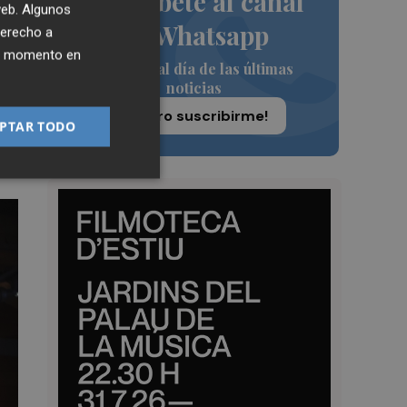
Suscríbete al canal
 web. Algunos
de Whatsapp
derecho a
ier momento en
2
Siempre al día de las últimas
noticias
a
¡Quiero suscribirme!
PTAR TODO