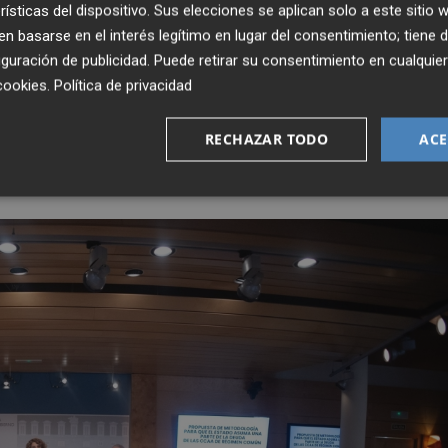
rísticas del dispositivo. Sus elecciones se aplican solo a este sitio
 basarse en el interés legítimo en lugar del consentimiento; tiene 
 sobreendeudamiento repartido entre las CCAA según el
guración de publicidad
. Puede retirar su consentimiento en cualqu
esta medida, la deuda autonómica condonada sería de 60.23
cookies
.
Política de privacidad
 del conjunto del CCAA de régimen común. Sin embargo, es
a que
para la Comunitat Valenciana supondría solo el
RECHAZAR TODO
ACE
pondría más del 45%.