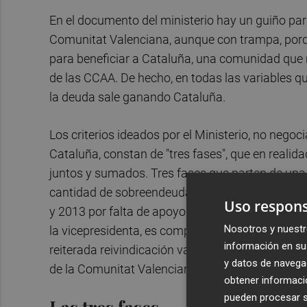
En el documento del ministerio hay un guiño para
Comunitat Valenciana, aunque con trampa, porqu
para beneficiar a Cataluña, una comunidad que n
de las CCAA. De hecho, en todas las variables qu
la deuda sale ganando Cataluña.
Los criterios ideados por el Ministerio, no ne
Cataluña, constan de "tres fases", que en realid
juntos y sumados. Tres fases que parten de una 
cantidad de sobreendeudamiento en el que supue
Uso respons
y 2013 por falta de apoyo del Gobierno de
Maria
Nosotros y nuestr
la vicepresidenta, es compensar a las CCAA por 
información en su 
reiterada reivindicación valenciana de que se co
y datos de navega
de la Comunitat Valenciana.
obtener informació
pueden procesar su