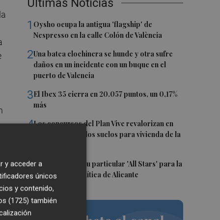
Últimas Noticias
la
1
Oysho ocupa la antigua 'flagship' de
Nespresso en la calle Colón de València
a
2
Una batea clochinera se hunde y otra sufre
e
daños en un incidente con un buque en el
puerto de Valencia
3
El Ibex 35 cierra en 20.057 puntos, un 0,17%
más
n
4
Los concursos del Plan Vive revalorizan en
casi 12 millones los suelos para vivienda de la
009
Generalitat
gún
5
El PSPV ultima su particular 'All Stars' para la
r y acceder a
Conferencia Política de Alicante
tificadores únicos
n
cios y contenido,
os (1725)
también
calización