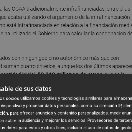
 las CCAA tradicionalmente infrafinanciadas, entre ellas 
e acaba utilizando el argumento de la infrafinanciación
o está infrafinanciada en relación a la financiación medi
e ha utilizado el Gobierno para calcular la condonación d
gociados con ningún gobierno autonómico más que con
ad suman cuatro criterios, aunque los dos últimos aparece
cantidad inicial,
80.310 millones de euros
, que es la
stamente incurrieron las CCAA durante la crisis entre 2
able de sus datos
no Rajoy
, según Montero. El objetivo de esta medida, se
os socios utilizamos cookies y tecnologías similares para almacena
aquel sobreesfuerzo. Nada que ver, por tanto, con la
dispositivo y procesar datos personales, como su dirección IP, iden
ndone la parte de la deuda deirvada de la infrafinanciació
ción, para ofrecer anuncios y contenido personalizados, medir anun
n sobre la audiencia y mejorar los servicios.
Proveedores de tercer
s datos para estos y otros fines, incluido el uso de datos de geolo