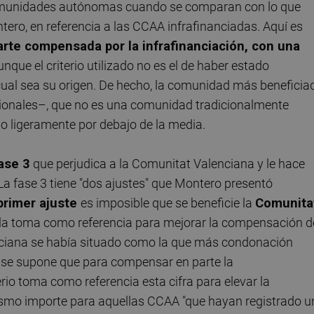
comunidades autónomas cuando se comparan con lo que
ontero, en referencia a las CCAA infrafinanciadas. Aquí es
arte compensada por la infrafinanciación, con una
aunque el criterio utilizado no es el de haber estado
cual sea su origen. De hecho, la comunidad más beneficia
cionales–, que no es una comunidad tradicionalmente
 ligeramente por debajo de la media.
ase 3
que perjudica a la Comunitat Valenciana y le hace
 La fase 3 tiene "dos ajustes" que Montero presentó
primer ajuste
es imposible que se beneficie la
Comunita
o la toma como referencia para mejorar la compensación d
enciana se había situado como la que más condonación
 –se supone que para compensar en parte la
terio toma como referencia esta cifra para elevar la
smo importe para aquellas CCAA "que hayan registrado u