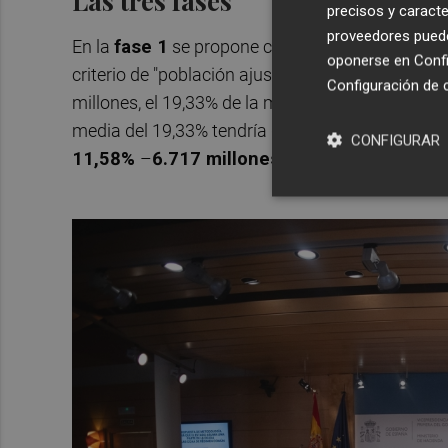
Las tres fases
precisos y caracte
proveedores pueden
En la
fase 1
se propone condonar el 75% de ese
oponerse en
Confi
criterio de "población ajustada". Tras aplicar 
Configuración de 
millones, el 19,33% de la media de deuda total
media del 19,33% tendría grandes diferencias, y
CONFIGURAR
11,58%
–
6.717 millones
– y para Canarias su