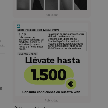
0
9:21
 a