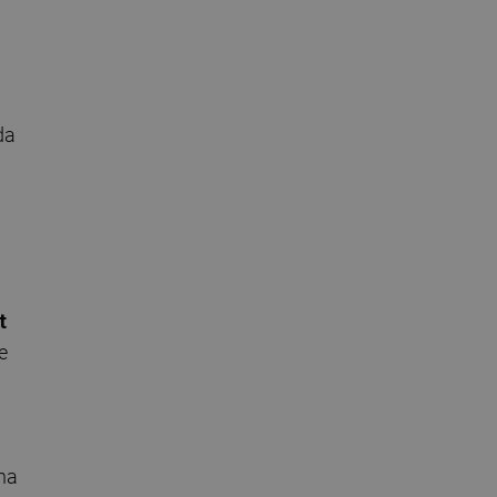
da
t
e
na