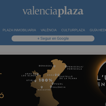
PLAZA INMOBILIARIA
VALÈNCIA
CULTURPLAZA
GUÍA HED
+ Seguir en Google