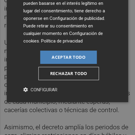
centraciones de especies. También se
pueden basarse en el interés legítimo en
incluye la intervención en espacios no ci-
lugar del consentimiento; tiene derecho a
negéticos cuya condición pueda poner en
oponerse en
Configuración de publicidad
.
riesgo el entorno cercano.
Puede retirar su consentimiento en
cualquier momento en
Configuración de
cookies
.
Política de privacidad
Una de las novedades más relevantes del
nuevo marco normativo es, precisamente, la
ACEPTAR TODO
incorporación de los ayuntamientos como
protagonistas en el control de las
RECHAZAR TODO
poblaciones. Esto permitirá regular las
capturas en entornos urbanos y adaptar las
CONFIGURAR
intervenciones a las necesidades específicas
de cada municipio, mediante esperas,
cacerías colectivas o técnicas de control.
Asimismo, el decreto amplía los periodos de