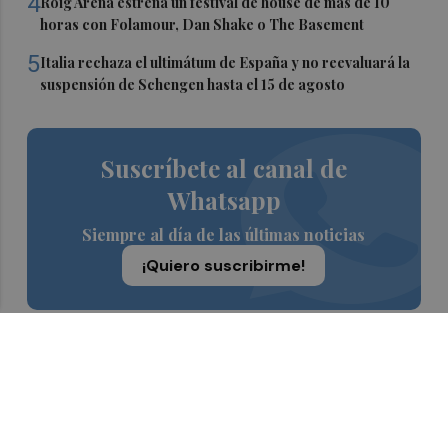
4
Roig Arena estrena un festival de house de más de 10
horas con Folamour, Dan Shake o The Basement
5
Italia rechaza el ultimátum de España y no reevaluará la
suspensión de Schengen hasta el 15 de agosto
Suscríbete al canal de
Whatsapp
Siempre al día de las últimas noticias
¡Quiero suscribirme!