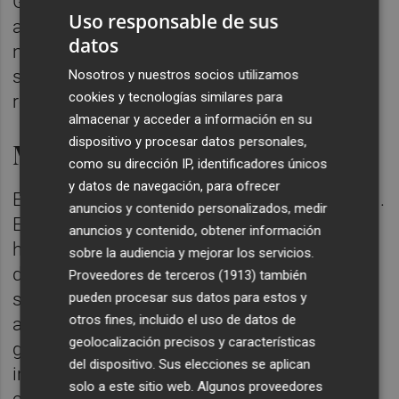
Generalitat, ha destacado el conseller, "se
Uso responsable de sus
abandona la inacción y la prohibición que
datos
nos ha llevado a la actual situación de
sobrepoblación, y se avanza hacia una
Nosotros y nuestros socios utilizamos
cookies y tecnologías similares para
regulación ordenada y eficaz".
almacenar y acceder a información en su
dispositivo y procesar datos personales,
Medidas del decreto
como su dirección IP, identificadores únicos
y datos de navegación, para ofrecer
El decreto contempla varias líneas de acción.
anuncios y contenido personalizados, medir
Entre ellas, dotar a los cazadores de
anuncios y contenido, obtener información
herramientas apropiadas; facilitar técnicas
sobre la audiencia y mejorar los servicios.
de control en áreas donde la caza no sea
Proveedores de terceros (1913)
también
segura o viable; involucrar a los
pueden procesar sus datos para estos y
otros fines, incluido el uso de datos de
ayuntamientos como actores activos en la
geolocalización precisos y características
gestión de capturas, así como priorizar
del dispositivo. Sus elecciones se aplican
intervenciones en zonas con altas con-
solo a este sitio web. Algunos proveedores