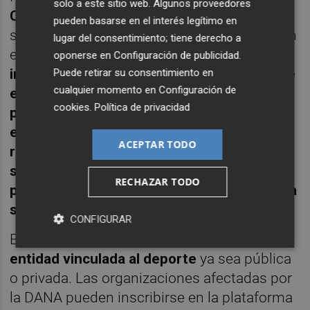
solo a este sitio web. Algunos proveedores
Clúster de la industria del Deporte
, ha
pueden basarse en el interés legítimo en
subrayado el papel del sector empresarial en
lugar del consentimiento; tiene derecho a
este proceso:
"Desde el Clúster de la
oponerse en
Configuración de publicidad
.
industria del Deporte, creemos firmemente
Puede retirar su consentimiento en
cualquier momento en
Configuración de
en el poder de la colaboración público-
cookies
.
Política de privacidad
privada para generar soluciones reales y
efectivas. Esport x VALÈNCIA no solo
ACEPTAR TODO
responde a la emergencia actual, sino que
sienta las bases para una estructura
RECHAZAR TODO
permanente que impulse el crecimiento y la
sostenibilidad del sector en el futuro."
CONFIGURAR
Export x València está abierta a
cualquier
entidad vinculada al deporte
ya sea pública
o privada. Las organizaciones afectadas por
la DANA pueden inscribirse en la plataforma