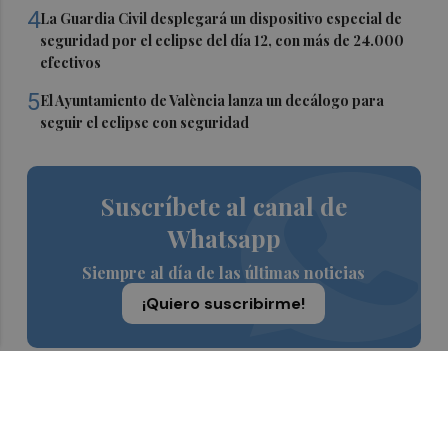
4
La Guardia Civil desplegará un dispositivo especial de
seguridad por el eclipse del día 12, con más de 24.000
efectivos
5
El Ayuntamiento de València lanza un decálogo para
seguir el eclipse con seguridad
Suscríbete al canal de
Whatsapp
Siempre al día de las últimas noticias
¡Quiero suscribirme!