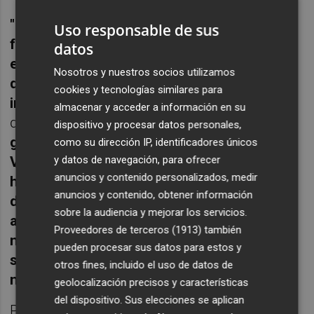
"El deporte es mucho más que actividad
Uso responsable de sus
física; es comunidad, valores y motor
datos
económico. Con Esport x València
Nosotros y nuestros socios utilizamos
queremos asegurar que ningún club ni
cookies y tecnologías similares para
instalación deportiva quede atrás",
ha
almacenar y acceder a información en su
destacado
Luis Cervera Torres, director
dispositivo y procesar datos personales,
general de Deporte de la Comunidad
como su dirección IP, identificadores únicos
y datos de navegación, para ofrecer
Valenciana
.
"Esta plataforma es una
anuncios y contenido personalizados, medir
herramienta clave para movilizar recursos
anuncios y contenido, obtener información
de forma rápida y efectiva, permitiendo
sobre la audiencia y mejorar los servicios.
además actualizar en tiempo real las
Proveedores de terceros (1913)
también
necesidades del sector y asegurar que las
pueden procesar sus datos para estos y
soluciones lleguen donde más se
otros fines, incluido el uso de datos de
necesitan."
geolocalización precisos y características
del dispositivo. Sus elecciones se aplican
Por su parte,
Iván Salazar, director del