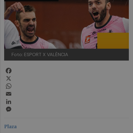
Foto: ESPORT X VALÈNCIA
Facebook
X
WhatsApp
Email
LinkedIn
Messenger
Plaza