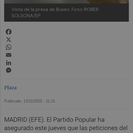
Vista de la presa de Buseo.
Foto: ROBER
SOLSONA/EP
Facebook
X
WhatsApp
Email
LinkedIn
Messenger
Plaza
Publicado: 13/11/2025 ·
11:15
MADRID (EFE). El Partido Popular ha
asegurado este jueves que las peticiones del