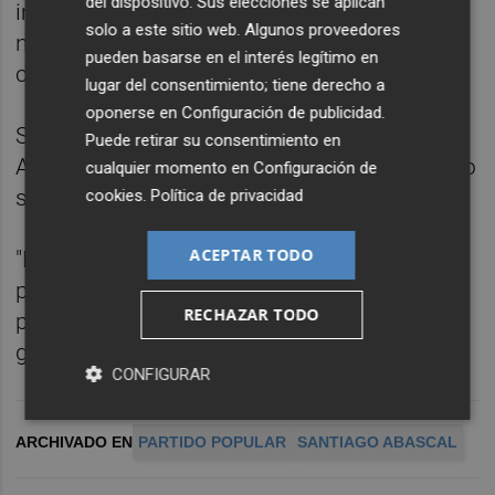
del dispositivo. Sus elecciones se aplican
imposición" de Vox ya que, de hecho, las
solo a este sitio web. Algunos proveedores
negociaciones todavía ni siquiera han
pueden basarse en el interés legítimo en
comenzado.
lugar del consentimiento; tiene derecho a
oponerse en
Configuración de publicidad
.
Solo se produjo una llamada inicial entre
Puede retirar su consentimiento en
Abascal y Feijóo, pero los equipos todavía no
cualquier momento en
Configuración de
se han puesto a negociar.
cookies
.
Política de privacidad
ACEPTAR TODO
"El PP tiene criterio y tiene opinión y tiene
posiciones y nadie hace modificar esas
RECHAZAR TODO
posiciones", ha destacado el secretario
general del PP.
CONFIGURAR
ARCHIVADO EN
PARTIDO POPULAR
SANTIAGO ABASCAL