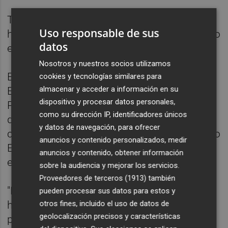
Tellado ha criticado que el Gobierno no haya
Uso responsable de sus
hecho "absolutamente nada" en el último año
datos
en la provincia de Valencia.
Nosotros y nuestros socios utilizamos
En una entrevista en Radio Nacional de
cookies y tecnologías similares para
almacenar y acceder a información en su
España, Tellado ha sido preguntado por si el
dispositivo y procesar datos personales,
PP está en manos de Vox en Valencia,
como su dirección IP, identificadores únicos
después de que esta semana votaran en la
y datos de navegación, para ofrecer
comisión de Medio Ambiente del Parlamento
anuncios y contenido personalizados, medir
Europeo contra la reducción de las
anuncios y contenido, obtener información
emisiones.
sobre la audiencia y mejorar los servicios.
Proveedores de terceros (1913)
también
"Nosotros no estamos en manos de nadie",
pueden procesar sus datos para estos y
otros fines, incluido el uso de datos de
ha destacado el secretario general del
geolocalización precisos y características
partido, quien ha afirmado que no fue "una