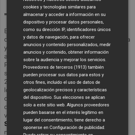
cookies y tecnologías similares para
"La comisión nace multilada"
almacenar y acceder a información en su
dispositivo y procesar datos personales,
como su dirección IP, identificadores únicos
El también socialista
José Antonio Díez
ha
y datos de navegación, para ofrecer
denunciado que PP quiere proteger a Barcala
anuncios y contenido personalizados, medir
y a los "jetas con carné del Partido Popular"
anuncios y contenido, obtener información
adjudicatarios de VPP. Ha negado que el
sobre la audiencia y mejorar los servicios.
PSPV quiera "retrasar nada", mientras ha
Proveedores de terceros (1913)
también
sostenido que Vox quiere "una comisión al
pueden procesar sus datos para estos y
25% por pedir que comparezca Barcala y no
otros fines, incluido el uso de datos de
los otros tres "responsables": el 'expresident'
geolocalización precisos y características
del dispositivo. Sus elecciones se aplican
de la Generalitat
Carlos Mazón
, el actual jefe
solo a este sitio web. Algunos proveedores
del Consell,
Juanfran Pérez Llorca
, y la
pueden basarse en el interés legítimo en
vicepresidenta y consellera de Vivienda,
lugar del consentimiento; tiene derecho a
Susana Camarero
: "La comisión nace
oponerse en
Configuración de publicidad
.
mutilada".