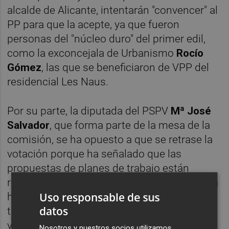
alcalde de Alicante, intentarán "convencer" al
PP para que la acepte, ya que fueron
personas del "núcleo duro" del primer edil,
como la exconcejala de Urbanismo
Rocío
Gómez
, las que se beneficiaron de VPP del
residencial Les Naus.
Por su parte, la diputada del PSPV
Mª José
Salvador
, que forma parte de la mesa de la
comisión, se ha opuesto a que se retrase la
votación porque ha señalado que las
propuestas de planes de trabajo están
registradas desde el pasado 30 de abril y "ha
Uso responsable de sus
habido tiempo de sobra para que la mesa
datos
trajera hoy una propuesta, se debatiera y se
votara".
Nosotros y nuestros socios utilizamos