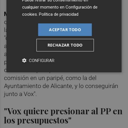
Puede retirar su consentimiento en
cualquier momento en
Configuración de
Mª José Calabuig
(Compromís) ha exigido
cookies
.
Política de privacidad
que comparezcan tanto Barcala como todas
las personas que hayan formado parte
ACEPTAR TODO
"directa o indirectamente" y tanto a nivel
RECHAZAR TODO
autonómico como municipal de estas
adjudicaciones. Ha cargado contra la
CONFIGURAR
propuesta "raquítica" del PP, que a su juicio
demuestra que "quieren convertir esta
comisión en un paripé, como la del
Ayuntamiento de Alicante, y lo conseguirán
junto a Vox".
"Vox quiere presionar al PP en
los presupuestos"