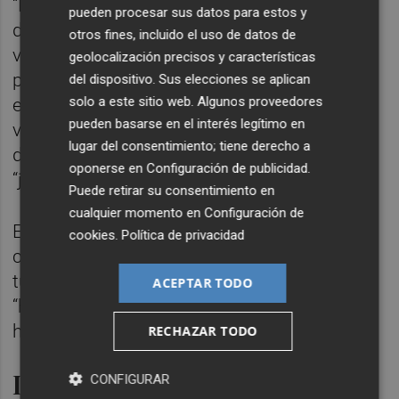
“Los valencianos estamos pagando una
pueden procesar sus datos para estos y
doble tasa turística: la que pagamos cuando
otros fines, incluido el uso de datos de
vamos a ciudades europeas y la que
geolocalización precisos y características
pagamos a todos los turistas que vienen a
del dispositivo. Sus elecciones se aplican
solo a este sitio web. Algunos proveedores
esta ciudad o a todas las ciudades
pueden basarse en el interés legítimo en
valencianas turísticas”, argumentó, y
lugar del consentimiento; tiene derecho a
defendió que la propuesta de su grupo es
oponerse en
Configuración de publicidad
.
“justa y razonable”.
Puede retirar su consentimiento en
cualquier momento en
Configuración de
El síndic de Compromís criticó la “patética”
cookies
.
Política de privacidad
campaña que lanzó el PPCV de ‘Stop tasa
turística” y señaló que muchos ‘populares’
ACEPTAR TODO
“hoy están reculando” al hilo de lo que “están
haciendo la mayoría de ciudades europeas”.
RECHAZAR TODO
Les Naus
CONFIGURAR