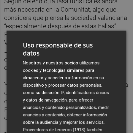
Según defendió, la tasa turística es ahora
más necesaria en la Comunitat, algo que
considera que piensa la sociedad valenciana
“especialmente después de estas Fallas”.
Precisamente, señaló que la alcaldesa de
València y diputada del PP en Les Corts,
Mª
Uso responsable de sus
José Catalá
, “planteó la necesidad de
datos
establecerla” cuando hace años se oponía a
Nosotros y nuestros socios utilizamos
ella.
cookies y tecnologías similares para
almacenar y acceder a información en su
Y
Joan Baldoví
(Compromís) instó a Catalá a
dispositivo y procesar datos personales,
dar “la bienvenida” a la tasa turística, “ahora
como su dirección IP, identificadores únicos
y datos de navegación, para ofrecer
que se abre a hablar de ella”, y también al
anuncios y contenido personalizados, medir
PSPV, “que también se abre ahora a hablar”
anuncios y contenido, obtener información
de este impuesto.
sobre la audiencia y mejorar los servicios.
Proveedores de terceros (1913)
también