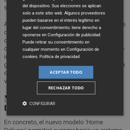
del dispositivo. Sus elecciones se aplican
sistemas incluidos en el programa".
solo a este sitio web. Algunos proveedores
pueden basarse en el interés legítimo en
Así, la Comunitat Valenciana se suma a otras
lugar del consentimiento; tiene derecho a
comunidades autónomas que han
oponerse en
Configuración de publicidad
.
desarrollado programas de envío
Puede retirar su consentimiento en
domiciliario de sensores de glucosa, aunque
cualquier momento en
Configuración de
incorpora como elemento diferencial una
cookies
.
Política de privacidad
gestión integrada y coordinada directamente
ACEPTAR TODO
desde el sistema sanitario público
valenciano.
RECHAZAR TODO
Mayor agilidad en los
CONFIGURAR
tratamientos
En concreto, el nuevo modelo 'Home