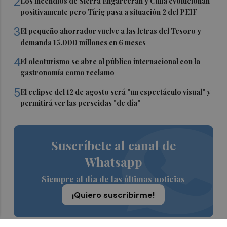
2
Los incendios de Sierra Engarcerán y Culla evolucionan
positivamente pero Tírig pasa a situación 2 del PEIF
3
El pequeño ahorrador vuelve a las letras del Tesoro y
demanda 15.000 millones en 6 meses
4
El oleoturismo se abre al público internacional con la
gastronomía como reclamo
5
El eclipse del 12 de agosto será "un espectáculo visual" y
permitirá ver las perseidas "de día"
Suscríbete al canal de
Whatsapp
Siempre al día de las últimas noticias
¡Quiero suscribirme!