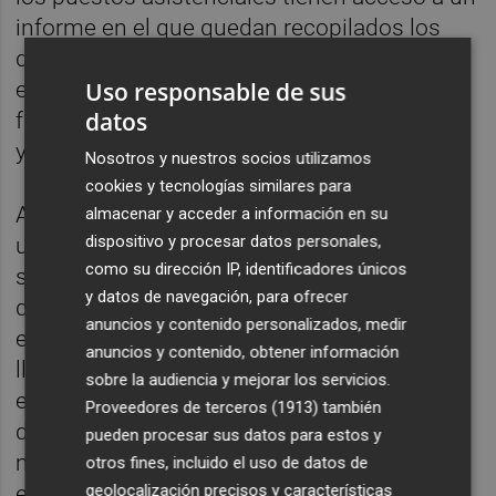
informe en el que quedan recopilados los
datos sobre el control glucémico que realiza
Uso responsable de sus
el paciente en su domicilio. Todo ello
datos
favorece la detección precoz de incidencias
y mejora la adherencia al tratamiento.
Nosotros y nuestros socios utilizamos
cookies y tecnologías similares para
Actualmente, alrededor de 27.000 pacientes
almacenar y acceder a información en su
dispositivo y procesar datos personales,
utilizan estos sistemas en el sistema
como su dirección IP, identificadores únicos
sanitario, y según ha explicado el conseller
y datos de navegación, para ofrecer
durante su intervención "la incorporación de
anuncios y contenido personalizados, medir
estos pacientes al nuevo modelo se va a
anuncios y contenido, obtener información
llevar a cabo de forma progresiva" desde
sobre la audiencia y mejorar los servicios.
este martes, "comenzando por los usuarios
Proveedores de terceros (1913)
también
de los dispositivos de monitorización
pueden procesar sus datos para estos y
mayoritariamente implantados y
otros fines, incluido el uso de datos de
geolocalización precisos y características
extendiéndose posteriormente al resto de