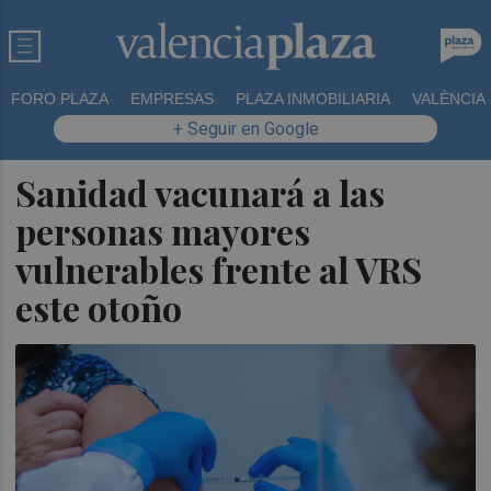
FORO PLAZA
EMPRESAS
PLAZA INMOBILIARIA
VALÈNCIA
+ Seguir en Google
Sanidad vacunará a las
personas mayores
vulnerables frente al VRS
este otoño