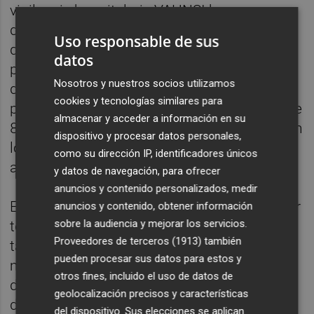
vigilancia hospitalaria VAHNSI ha
documentado más de diez años de datos
Uso responsable de sus
que confirman el fuerte impacto del VRS en
datos
personas mayores, especialmente entre
Nosotros y nuestros socios utilizamos
diciembre y febrero, que es cuando se
cookies y tecnologías similares para
produce el pico de casos. Así, en mayores de
almacenar y acceder a información en su
80 años las tasas de hospitalización superan
dispositivo y procesar datos personales,
los 400 ingresos por 100.000 personas al
como su dirección IP, identificadores únicos
año.
y datos de navegación, para ofrecer
anuncios y contenido personalizados, medir
El president ha destacado asimismo que por
anuncios y contenido, obtener información
sobre la audiencia y mejorar los servicios.
tercer año consecutivo se va a inmunizar
Proveedores de terceros (1913)
también
también frente al VRS a los lactantes
pueden procesar sus datos para estos y
menores de 6 meses -los nacidos entre abril
otros fines, incluido el uso de datos de
de 2025 y mayo de 2026- y a niños menores
geolocalización precisos y características
de dos años con factores de riesgo, a los
del dispositivo. Sus elecciones se aplican