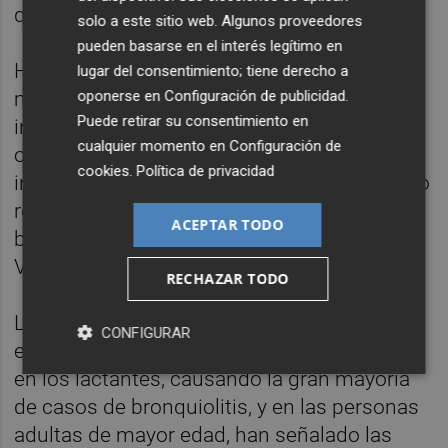
que van a destinar más de 38.000 dosis.
solo a este sitio web. Algunos proveedores
pueden basarse en el interés legítimo en
Ha subrayado que el Consell puso en
lugar del consentimiento; tiene derecho a
oponerse en
Configuración de publicidad
.
marcha la primera campaña de
Puede retirar su consentimiento en
inmunización frente al VRS en menores en
cualquier momento en
Configuración de
octubre de 2023 y, desde entonces, "esta
cookies
.
Política de privacidad
iniciativa pionera de la Generalitat ha logrado
reducir en más del 80 % los ingresos por
ACEPTAR TODO
bronquiolitis de menores en la Comunitat
Valenciana".
RECHAZAR TODO
La infección por Virus Respiratorio Sincitial
CONFIGURAR
es universal pero es más frecuente y grave
en los lactantes, causando la gran mayoría
de casos de bronquiolitis, y en las personas
adultas de mayor edad, han señalado las