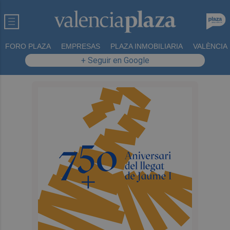
FORO PLAZA
EMPRESAS
PLAZA INMOBILIARIA
VALÈNCIA
+ Seguir en Google