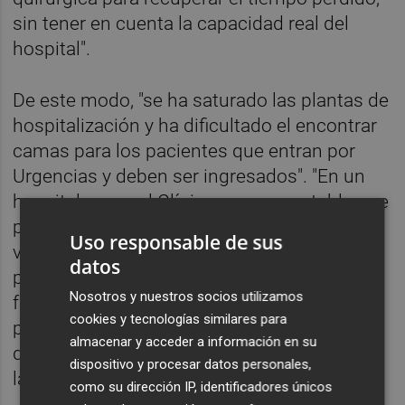
sin tener en cuenta la capacidad real del
hospital".
De este modo, "se ha saturado las plantas de
hospitalización y ha dificultado el encontrar
camas para los pacientes que entran por
Urgencias y deben ser ingresados". "En un
hospital como el Clínico no es aceptable que
pacientes, especialmente los más
Uso responsable de sus
vulnerables, tengan que esperar días en
datos
pasillos o despachos, alejados de sus
Nosotros y nuestros socios utilizamos
familias y con personas y personal pasando
cookies y tecnologías similares para
por su lado durante el día y la noche, hasta
almacenar y acceder a información en su
que logran subir a una habitación de planta",
dispositivo y procesar datos personales,
lamenta.
como su dirección IP, identificadores únicos