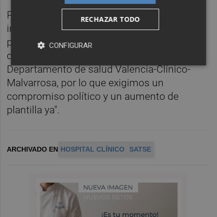
Para el sindicato es "hora de que se
RECHAZAR TODO
implementen medidas reales y efectivas
para garantizar una atención digna y de
CONFIGURAR
calidad para todos los pacientes del
Departamento de salud Valencia-Clínico-
Malvarrosa, por lo que exigimos un
compromiso político y un aumento de
plantilla ya".
ARCHIVADO EN
HOSPITAL CLÍNICO
SATSE