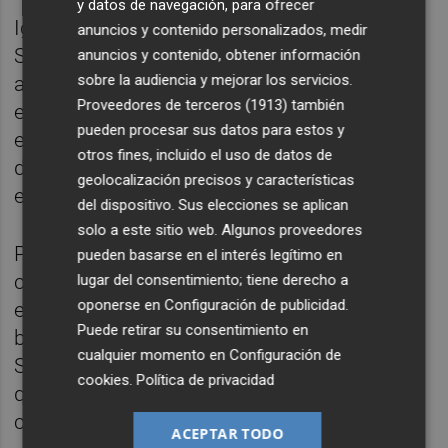
y datos de navegación, para ofrecer
Igualmente, la situación del personal del
anuncios y contenido personalizados, medir
Servicio de Urgencias es de "sobrecarga
anuncios y contenido, obtener información
sobre la audiencia y mejorar los servicios.
absoluta" por "la falta de contrataciones,
Proveedores de terceros (1913)
también
especialmente cuando hay profesionales de
pueden procesar sus datos para estos y
enfermería y de otras categorías en la Bolsa
otros fines, incluido el uso de datos de
de trabajo de la Conselleria de Sanidad
geolocalización precisos y características
esperando ser llamados".
del dispositivo. Sus elecciones se aplican
solo a este sitio web. Algunos proveedores
Por otro lado, señala que "aunque SATSE
pueden basarse en el interés legítimo en
consiguió que la Inspección de Trabajo
lugar del consentimiento; tiene derecho a
oponerse en
Configuración de publicidad
.
emitiera un requerimiento prohibiendo el
Puede retirar su consentimiento en
bloqueo de las salidas de emergencia del
cualquier momento en
Configuración de
Servicio de Urgencias, se vuelve a observar
cookies
.
Política de privacidad
que las obstruyen acumulando pacientes en
camilla en espera de una habitación".
ACEPTAR TODO