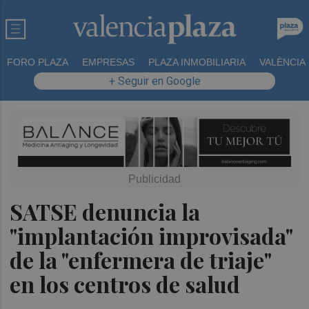
FORO PLAZA
EMPRESAS
PLAZA INMOBILIARIA
VALÈNCIA
+ Seguir en Google
SATSE denuncia la
"implantación improvisada"
de la "enfermera de triaje"
en los centros de salud