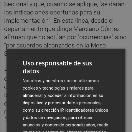
Sectorial y que, cuando se aplique, "se darán
las indicaciones oportunas para su
implementación". En esta línea, desde el
departamento que dirige Marciano Gómez
afirman que no actúan por "ocurrencias" sino
"por acuerdos alcanzados en la Mesa
Sectorial".
Uso responsable de sus
datos
Para SATSE, en cambio, existe la sospecha
de que este "triaje" es "un intento del
Nosotros y nuestros socios utilizamos
conseller de Sanidad de tener contentos a
cookies y tecnologías similares para
los médicos, utilizando a las enfermeras
almacenar y acceder a información en su
como escudo para rebajar la carga médica y
dispositivo y procesar datos personales,
como su dirección IP, identificadores únicos
reducir las consultas de urgencia a los
y datos de navegación, para ofrecer
facultativos".
anuncios y contenido personalizados, medir