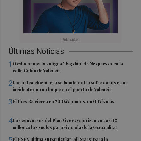
Últimas Noticias
1
Oysho ocupa la antigua 'flagship' de Nespresso en la
calle Colón de València
2
Una batea clochinera se hunde y otra sufre daños en un
incidente con un buque en el puerto de Valencia
3
El Ibex 35 cierra en 20.057 puntos, un 0,17% más
4
Los concursos del Plan Vive revalorizan en casi 12
millones los suelos para vivienda de la Generalitat
5
El PSPV ultima su particular 'All Stars' para la