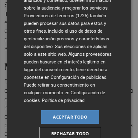
anuncios y contenido, obtener información
SATSE ha subrayado que la medida "se ha
sobre la audiencia y mejorar los servicios.
implantado, además, sin incremento de
Proveedores de terceros (1725)
también
enfermeras, sin establecer espacios en los
pueden procesar sus datos para estos y
centros de salud para que las enfermeras
otros fines, incluido el uso de datos de
realicen el triaje y sin dotar a los centros de
geolocalización precisos y características
del dispositivo. Sus elecciones se aplican
salud de más ordenadores y recursos".
solo a este sitio web. Algunos proveedores
pueden basarse en el interés legítimo en
Misma consulta y ordenador
lugar del consentimiento; tiene derecho a
oponerse en
Configuración de publicidad
.
De hecho, afirma que las enfermeras "se
Puede retirar su consentimiento en
están viendo obligadas a compartir la misma
cualquier momento en
Configuración de
consulta y el mismo ordenador (a veces
cookies
.
Política de privacidad
hasta cuatro enfermeras), lo que
compromete la privacidad de los usuarios y
ACEPTAR TODO
provoca retrasos, dado que las profesionales
deben esperar a que su compañera
RECHAZAR TODO