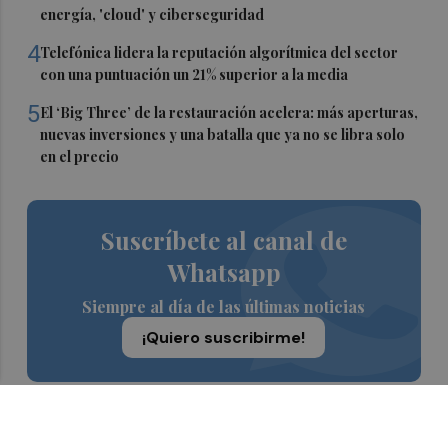
energía, 'cloud' y ciberseguridad
4
Telefónica lidera la reputación algorítmica del sector
con una puntuación un 21% superior a la media
5
El ‘Big Three’ de la restauración acelera: más aperturas,
nuevas inversiones y una batalla que ya no se libra solo
en el precio
Suscríbete al canal de
Whatsapp
Siempre al día de las últimas noticias
¡Quiero suscribirme!