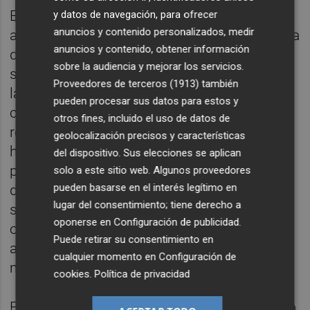
Este procedimiento ha permitido incorporar
y datos de navegación, para ofrecer
anuncios y contenido personalizados, medir
a un total de 222 trabajadores, cubren la falta
anuncios y contenido, obtener información
de personal y se incorporan a los centros
sobre la audiencia y mejorar los servicios.
sociales de gestión directa para mejorar así
Proveedores de terceros (1913)
también
la atención, la calidad y los servicios. En
pueden procesar sus datos para estos y
concreto, se han cubierto plazas según los
otros fines, incluido el uso de datos de
requerimientos de los distintos centros, que
geolocalización precisos y características
hasta el mes de julio ha sido de 70
del dispositivo. Sus elecciones se aplican
profesionales de atención sociosanitaria, 47
solo a este sitio web. Algunos proveedores
pueden basarse en el interés legítimo en
de auxiliar de enfermería, 40 educadores
lugar del consentimiento; tiene derecho a
sociales, 13 enfermeros, 3 terapeuta
oponerse en
Configuración de publicidad
.
ocupacional, 18 ayudantes de residencia, 14
Puede retirar su consentimiento en
auxiliares de cocina, 1 auxiliar de
cualquier momento en
Configuración de
mantenimiento y 16 subalternos.
cookies
.
Política de privacidad
El número de profesionales se irá ampliando