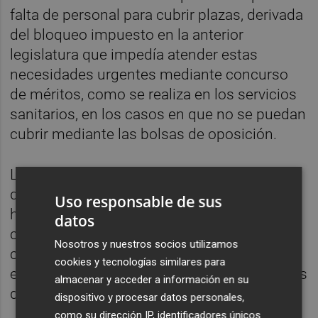
falta de personal para cubrir plazas, derivada
del bloqueo impuesto en la anterior
legislatura que impedía atender estas
necesidades urgentes mediante concurso
de méritos, como se realiza en los servicios
sanitarios, en los casos en que no se puedan
cubrir mediante las bolsas de oposición.
La convocatoria de empleo recibió un total
de 16.690 solicitudes durante los cinco días
Uso responsable de sus
hábiles para inscripción, a partir de las
datos
cuales se llevó a cabo el correspondiente
Nosotros y nuestros socios utilizamos
concurso de méritos, baremación y
cookies y tecnologías similares para
experiencia profesional previa en los puestos
almacenar y acceder a información en su
demandados.
dispositivo y procesar datos personales,
como su dirección IP, identificadores únicos