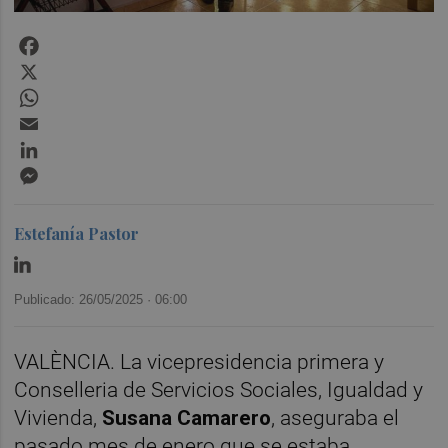
Facebook
X
WhatsApp
Email
LinkedIn
Messenger
Estefanía Pastor
Publicado: 26/05/2025 ·
06:00
VALÈNCIA. La vicepresidencia primera y
Conselleria de Servicios Sociales, Igualdad y
Vivienda,
Susana Camarero
, aseguraba el
pasado mes de enero que se estaba