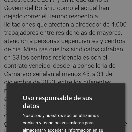
Govern del Botànic como el actual han
dejado correr el tiempo respecto a
licitaciones que afectan a alrededor de 4.000
trabajadores entre residencias de mayores,
atención a personas dependientes y centros
de día. Mientras que los sindicatos cifraban
en 33 los centros residenciales con el
contrato vencido, desde la conselleria de
Camarero señalan al menos 45, a 31 de
diciembre de 2023, entre los diferentes
modelos de atención asistencial. De éstos,
Uso responsable de sus
aseguran que en 2022 ya había 35; en 2021,
datos
31; en 2020, 23 centros y en 2019, 11
centros. "Se trata de una situación que el
Nosotros y nuestros socios utilizamos
gobierno anterior no solucionó a medida que
cookies y tecnologías similares para
almacenar y acceder a información en su
los contratos empezaron a finalizar",