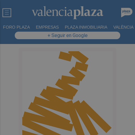
FORO PLAZA
EMPRESAS
PLAZA INMOBILIARIA
VALÈNCIA
+ Seguir en Google