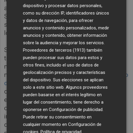
dispositivo y procesar datos personales,
apuntaban fuentes de la conselleria de
como su dirección IP, identificadores únicos
Servicios Sociales ante la denuncia de los
y datos de navegación, para ofrecer
sindicatos a principios de año. Sin embargo,
anuncios y contenido personalizados, medir
los meses pasan y no salen los concursos.
anuncios y contenido, obtener información
sobre la audiencia y mejorar los servicios.
Según señalaban los representantes de los
Proveedores de terceros (1913)
también
trabajadores, una de las cuestiones que
pueden procesar sus datos para estos y
otros fines, incluido el uso de datos de
mantiene paralizadas las licitaciones por el
geolocalización precisos y características
momento es la aprobación del
nuevo decreto
del dispositivo. Sus elecciones se aplican
de tipologías
. Éste regula el funcionamiento
solo a este sitio web. Algunos proveedores
de las residencias, marca normativa de
pueden basarse en el interés legítimo en
espacios y ratios de personal para todos los
lugar del consentimiento; tiene derecho a
centros. En el mes de abril, salía a
oponerse en
Configuración de publicidad
.
información pública el borrador del proyecto
Puede retirar su consentimiento en
del nuevo decreto, en el que se amplía el
cualquier momento en
Configuración de
cookies
.
Política de privacidad
número de plazas máximas de las