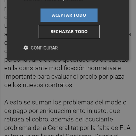
residencias de 120 —marcadas por el
ACEPTAR TODO
decreto del Botànic— a 150, lo que supone
un 25% más de residentes respecto al
RECHAZAR TODO
anterior decreto. No obstante, varios asuntos
clave del articulado quedan supeditados al
CONFIGURAR
desarrollo de órdenes, como las ratios de
personal, uno de los quebraderos de cabeza
en la constante modificación normativa e
importante para evaluar el precio por plaza
de los nuevos contratos.
A esto se suman los problemas del modelo
de pago por enriquecimiento injusto, que
retrasa el cobro, además del acuciante
problema de la Generalitat por la falta de FLA