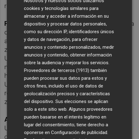
Nosotros y nuestros socios utilizamos
reconstrucción".
cookies y tecnologías similares para
almacenar y acceder a información en su
Fernando Esteban
, de Sociología de la UV, ha
dispositivo y procesar datos personales,
desglosado algunas problemáticas que han
como su dirección IP, identificadores únicos
y datos de navegación, para ofrecer
afectado a la población inmigrante de la
anuncios y contenido personalizados, medir
zona Dana.
Ana Marrades
, de Derecho de la
anuncios y contenido, obtener información
UV, ha demostrado cómo el desastre
sobre la audiencia y mejorar los servicios.
meteorológico afectó de forma desigual a
Proveedores de terceros (1913)
también
hombres y mujeres. Y
Sergio Palencia
, de
pueden procesar sus datos para estos y
Urbanismo de la UPV, ha planteado nuevas
otros fines, incluido el uso de datos de
realidades de planificación que afectan a las
geolocalización precisos y características
zonas inundables.
del dispositivo. Sus elecciones se aplican
solo a este sitio web. Algunos proveedores
pueden basarse en el interés legítimo en
Alberto Corsín
, antropólogo social por la
lugar del consentimiento; tiene derecho a
Universidad de Oxford e investigador
oponerse en
Configuración de publicidad
.
científico de Antropología del CSIC, ha