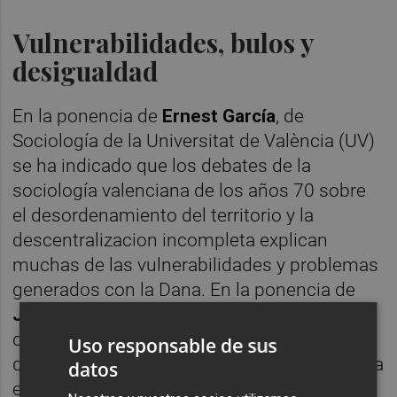
Vulnerabilidades, bulos y
desigualdad
En la ponencia de
Ernest García
, de
Sociología de la Universitat de València (UV)
se ha indicado que los debates de la
sociología valenciana de los años 70 sobre
el desordenamiento del territorio y la
descentralizacion incompleta explican
muchas de las vulnerabilidades y problemas
generados con la Dana. En la ponencia de
Joan Romero
, de Geografía de la UV, se ha
destacado el papel de los bulos en la
Uso responsable de sus
dificultad que ha habido en que la ciudadanía
datos
entienda la respuesta a la Dana y la