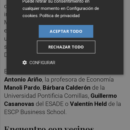
Puede retirar su consentimiento en
desglosado un estudio que analiza el
cualquier momento en
Configuración de
impacto de la pandemia en la ciudad de
cookies
.
Política de privacidad
Madrid y cómo la solidaridad barrial y la
experimentación vecinal dieron luz a un
ACEPTAR TODO
urbanismo impredecible y qué aprendizajes
se sacan de aquella catástrofe de cara a la
RECHAZAR TODO
Dana.
CONFIGURAR
En la jornada han participado el sociólogo
Antonio Ariño
, la profesora de Economía
Manoli Pardo
,
Bárbara Calderón
de la
Universidad Pontificia Comillas,
Guillermo
Casanovas
del ESADE o
Valentín Held
de la
ESCP Business School.
Encuentro con vecinos