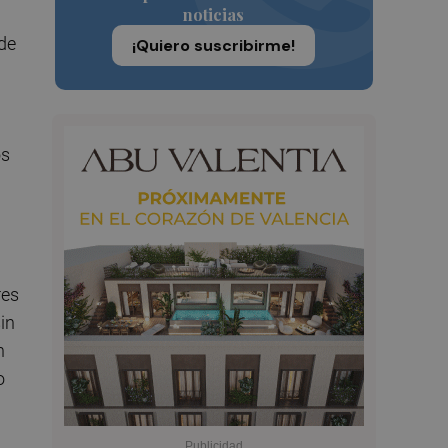
noticias
de
¡Quiero suscribirme!
os
res
in
n
o