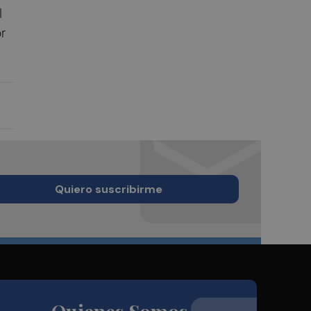
l
or
Quiero suscribirme