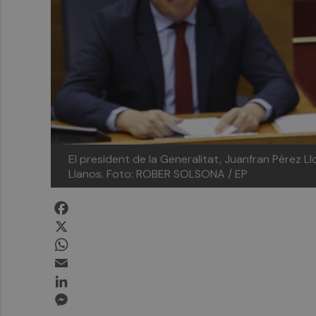
El president de la Generalitat, Juanfran Pérez Ll
Llanos.
Foto: ROBER SOLSONA / EP
Facebook
X
WhatsApp
Email
LinkedIn
Messenger