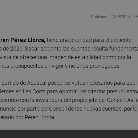
Publicado: 12/06/2026 ·
0
ran Pérez Llorca,
tiene una prioridad para el presente
os de 2026. Sacar adelante las cuentas resulta fundament
e vista de ofrecer una imagen de estabilidad como por la
unos presupuestos en vigor y no unos prorrogados.
l partido de Abascal posee los votos necesarios para que 
ientes en Les Corts para aprobar los citados presupuesto
embre con la investidura del propio jefe del Consell. Así e
 anuncio por parte del Consell de las nuevas cuentas, por lo
derado por Pérez Llorca.
para los presupuestos, se descuidaron los plazos para el