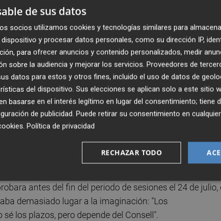
ayor importancia en ocasiones: la Ley de Medidas Fiscale
able de sus datos
o, una suerte iniciativa ómnibus de que permite
os socios utilizamos cookies y tecnologías similares para almacena
s y donde Vox pretende introducir distintas medidas donde
dispositivo y procesar datos personales, como su dirección IP, iden
 valenciano.
ción, para ofrecer anuncios y contenido personalizados, medir anun
n sobre la audiencia y mejorar los servicios.
Proveedores de tercer
tradición de una aprobación simultánea de ambos proyecto
s datos para estos y otros fines, incluido el uso de datos de geolo
rísticas del dispositivo. Sus elecciones se aplican solo a este sitio
 en los pasos de la Ley de Acompañamiento apunta a
 basarse en el interés legítimo en lugar del consentimiento; tiene 
causado malestar en Vox, puesto que no quiere dar sus vo
guración de publicidad
. Puede retirar su consentimiento en cualqu
 cerrado con éxito la negociación de enmiendas de
cookies
.
Política de privacidad
RECHAZAR TODO
ACE
lanos
, lamentó este martes la situación de "excepcionalid
 haya llegado la Ley de Acompañamiento y, al ser
bara antes del fin del periodo de sesiones el 24 de julio, 
jaba demasiado lugar a la imaginación: "Los
sé los plazos, pero depende del Consell".