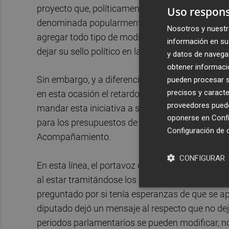
proyecto que, políticamente, tiene la misma o m
Uso respons
denominada popularmente Ley de Acompañamient
Nosotros y nuestr
agregar todo tipo de modificaciones legislativa
información en su 
dejar su sello político en la gestión del Gobierno
y datos de navega
obtener informació
Sin embargo, y a diferencia de lo que marca la 
pueden procesar su
precisos y caracte
en esta ocasión el retardo que se ha producido
proveedores pueden
mandar esta iniciativa a septiembre, lo que ha 
oponerse en
Confi
para los presupuestos de Pérez Llorca sin haber
Configuración de 
Acompañamiento.
CONFIGURAR
En esta línea, el portavoz de Vox,
José María L
al estar tramitándose los presupuestos sino que
preguntado por si tenía esperanzas de que se apro
diputado dejó un mensaje al respecto que no de
periodos parlamentarios se pueden modificar, no 