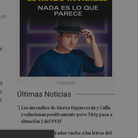
6:00
al
la
s,
Últimas Noticias
l
1
Los incendios de Sierra Engarcerán y Culla
evolucionan positivamente pero Tírig pasa a
situación 2 del PEIF
2
El pequeño ahorrador vuelve a las letras del