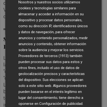
Nosotros y nuestros socios utilizamos
de fuego para las relaciones entre el PPCV y
cookies y tecnologías similares para
Vox en un contexto de ultimar flecos para
almacenar y acceder a información en su
dar trámite a unos nuevos presupuestos.
dispositivo y procesar datos personales,
como su dirección IP, identificadores únicos
"Colapso" y "deterioro" del
y datos de navegación, para ofrecer
sistema por la inmigración
anuncios y contenido personalizados, medir
masiva
anuncios y contenido, obtener información
sobre la audiencia y mejorar los servicios.
Proveedores de terceros (1913)
también
La iniciativa presentada por Vox achaca a
pueden procesar sus datos para estos y
la "inmigración masiva y descontrolada" el
otros fines, incluido el uso de datos de
"colapso" de los servicios públicos y el
geolocalización precisos y características
"deterioro profundo" del estado de bienestar.
del dispositivo. Sus elecciones se aplican
Los de Abascal ponen el foco directo en el
solo a este sitio web. Algunos proveedores
bipartidismo, a los que acusa de "no ya
pueden basarse en el interés legítimo en
tolerar, sino fomentar un proceso de
lugar del consentimiento; tiene derecho a
oponerse en
Configuración de publicidad
.
inmigración masiva".