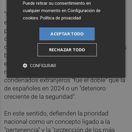
Puede retirar su consentimiento en
cualquier momento en
Configuración de
"La inmigración masiva ha tensionado hasta
cookies
.
Política de privacidad
extremos insostenibles los servicios
públicos, y además ha sido el factor
ACEPTAR TODO
determinante del deterioro de la seguridad
ciudadana y de la quiebra de las condiciones
RECHAZAR TODO
básicas de orden y convivencia", expone Vox
en su iniciativa. Entre la exposición de
CONFIGURAR
motivos también apuntan a que la tasa de
condenados extranjeros "fue el doble" que la
de españoles en 2024 o un "deterioro
creciente de la seguridad".
En este sentido, defienden la prioridad
nacional como un concepto ligado a la
"pertenencia" y la "protección de los más