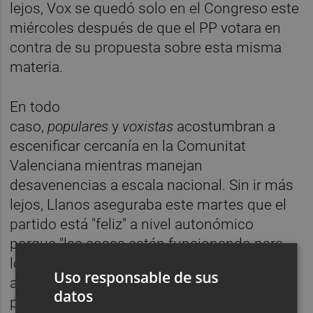
lejos, Vox se quedó solo en el Congreso este
miércoles después de que el PP votara en
contra de su propuesta sobre esta misma
materia.
En todo
caso,
populares
y
voxistas
acostumbran a
escenificar cercanía en la Comunitat
Valenciana mientras manejan
desavenencias a escala nacional. Sin ir más
lejos, Llanos aseguraba este martes que el
partido está "feliz" a nivel autonómico
porque "las cosas están funcionando para
los valencianos". Por tanto, la existencia o
Uso responsable de sus
ausencia de conformidad en torno a la
datos
prioridad nacional apunta a ser una prueba