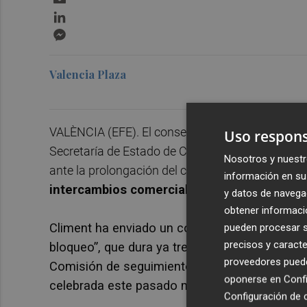
LinkedIn
Messenger
Valencia Plaza
VALÈNCIA (EFE). El conseller de Economía Soste
Uso respons
Secretaría de Estado de Comercio la preocupaci
Nosotros y nuestr
ante la prolongación del conflicto diplomático e
información en su 
intercambios comerciales con este mercad
y datos de navega
obtener informació
Climent ha enviado un comunicado al Gobierno 
pueden procesar su
precisos y caracte
bloqueo”, que dura ya tres meses, y ha trasla
proveedores pueden
Comisión de seguimiento para la defensa de l
oponerse en
Confi
celebrada este pasado miércoles, informa la G
Configuración de 