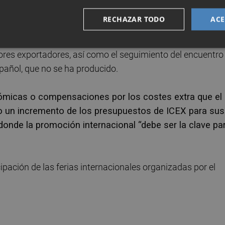
esentantes de los principales sectores exportadores de la
RECHAZAR TODO
ACE
rcio, el ICEX -a través de su delegación territorial- y de
o del Gobierno central de mantener reuniones periódicas
res exportadores, así como el seguimiento del encuentro
pañol, que no se ha producido.
micas o compensaciones por los costes extra que el
o un incremento de los presupuestos de ICEX para sus
donde la promoción internacional “debe ser la clave pa
pación de las ferias internacionales organizadas por el