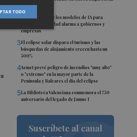
(Castellón)
PTAR TODO
l
2
La capacidad de los modelos de IA para
burlar la seguridad alarma a gobiernos y
empresas
3
El eclipse solar dispara el turismo y las
búsquedas de alojamiento crecen hasta un
500%
4
Aemet prevé peligro de incendios "muy alto"
o "extremo" en la mayor parte de la
ra
Península y Baleares el día del eclipse
5
La Biblioteca Valenciana conmemora el 750
aniversario del legado de Jaume I
Suscríbete al canal