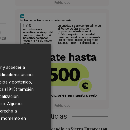
3
3:28
a
r y acceder a
tificadores únicos
cios y contenido,
os (1913)
también
calización
 web. Algunos
derecho a
Últimas Noticias
ier momento en
1
Controlado el incendio en Sierra Engarcerán