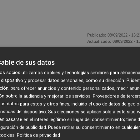
Publicado: 08/09/2022 ·
13:2
Actualizado: 08/09/2022 · 1
nible,
Rafa Climent
, ha trasladado este jueves a la
able de sus datos
ón de los sectores productivos de la Comunitat Valencian
os socios utilizamos cookies y tecnologías similares para almacena
ntre España y Argelia, que
mantiene bloqueados los
dispositivo y procesar datos personales, como su dirección IP, iden
o estratégico
.
ción, para ofrecer anuncios y contenido personalizados, medir anun
n sobre la audiencia y mejorar los servicios.
Proveedores de tercer
central en el que exige “una pronta solución al
s datos para estos y otros fines, incluido el uso de datos de geolo
rísticas del dispositivo. Sus elecciones se aplican solo a este sitio
dado las conclusiones y propuestas derivadas de la
 basarse en el interés legítimo en lugar del consentimiento; tiene 
os intereses de los sectores productivos valencianos,
guración de publicidad
. Puede retirar su consentimiento en cualqu
eneralitat.
cookies
.
Política de privacidad