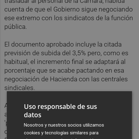
trasladar al personal de la Cámara, habida
cuenta de que el Gobierno sigue negociando
ese extremo con los sindicatos de la función
pública.
El documento aprobado incluye la citada
previsión de subida del 3,5% pero, como es
habitual, el incremento final se adaptará al
porcentaje que se acabe pactando en esa
negociación de Hacienda con las centrales
sindicales.
A la reunión de la Mesa del Congreso no han
Uso responsable de sus
datos
acudido ni la vicepresidenta segunda, la
'popular'
Ana Pastor
, de baja médica, ni los
Nosotros y nuestros socios utilizamos
otros dos representantes de Unidas
cookies y tecnologías similares para