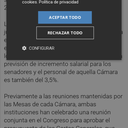
cookies
.
Política de privacidad
2023.
ACEPTAR TODO
La Mesa del Senado también ha dado este
jueves su visto bueno a su Presupuesto para
RECHAZAR TODO
el año que viene, que ha salido adelante con
el apoyo del PSOE y el PNV y el rechazo de
CONFIGURAR
los representantes del PP en este órgano. La
previsión de incremento salarial para los
senadores y el personal de aquella Cámara
es también del 3,5%.
Previamente a las reuniones mantenidas por
las Mesas de cada Cámara, ambas
instituciones han celebrado una reunión
conjunta en el Congreso para aprobar el