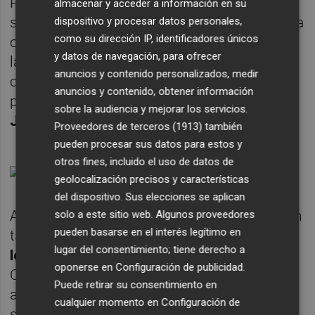
Podemos en el órgano de gobierno: el
almacenar y acceder a información en su
secretario primero,
Gerardo Pisarello
-que ha
dispositivo y procesar datos personales,
como su dirección IP, identificadores únicos
optado por participar en un acto celebrado a
y datos de navegación, para ofrecer
la misma hora en el Congreso en apoyo a la
anuncios y contenido personalizados, medir
candidatura de Lula da Silva para volver ser
anuncios y contenido, obtener información
presidente de Brasil-, ni el secretario cuarto,
sobre la audiencia y mejorar los servicios.
Javier Sánchez Serna
.
Proveedores de terceros (1913)
también
pueden procesar sus datos para estos y
otros fines, incluido el uso de datos de
geolocalización precisos y características
del dispositivo. Sus elecciones se aplican
Antes de que la Mesa adoptara esta decisión
solo a este sitio web. Algunos proveedores
pueden basarse en el interés legítimo en
tanto el portavoz de Vox,
Iván Espinosa de
lugar del consentimiento; tiene derecho a
los Monteros
, como el portavoz adjunto de
oponerse en
Configuración de publicidad
.
Ciudadanos,
Edmundo Bal
, habían
Puede retirar su consentimiento en
adelantado su rechazado a una eventual
cualquier momento en
Configuración de
subida del sueldo de los diputados para