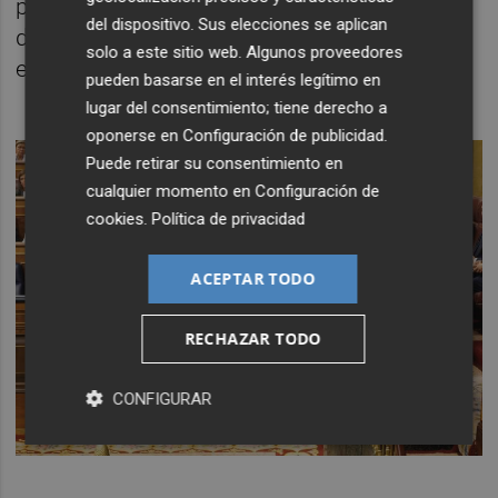
político central del independentismo "no es
del dispositivo. Sus elecciones se aplican
defender la lengua propia, sino negar la
solo a este sitio web. Algunos proveedores
existencia de la lengua común".
pueden basarse en el interés legítimo en
lugar del consentimiento; tiene derecho a
oponerse en
Configuración de publicidad
.
Puede retirar su consentimiento en
cualquier momento en
Configuración de
cookies
.
Política de privacidad
ACEPTAR TODO
RECHAZAR TODO
CONFIGURAR