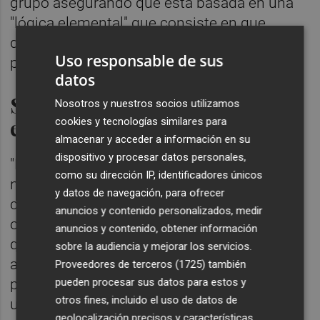
grupo asegurando que está basada en una
"lógica elemental" que consiste en que
quienes tienen una lengua común la utilizan
Uso responsable de sus
para entenderse.
datos
Sémper sólo usó una palabra
Nosotros y nuestros socios utilizamos
en euskera
cookies y tecnologías similares para
almacenar y acceder a información en su
dispositivo y procesar datos personales,
"Esta Cámara representa las soberanía
como su dirección IP, identificadores únicos
nacional, lo común, y en estos tiempos
y datos de navegación, para ofrecer
conviene también recordar estas
anuncios y contenido personalizados, medir
obviedades", ha manifestado, para añadir
anuncios y contenido, obtener información
que la riqueza cultural española tiene "unos
sobre la audiencia y mejorar los servicios.
adversarios claros y poderosos" por
Proveedores de terceros (1725)
también
pueden procesar sus datos para estos y
pretender "convertir esa riqueza cultural en
otros fines, incluido el uso de datos de
un problema". Así, ha avisado que el objetivo
geolocalización precisos y características