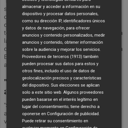
"los ritmos de pago están acelerándose y
almacenar y acceder a información en su
seguirán acelerándose". "Tenemos que ser
dispositivo y procesar datos personales,
conscientes de cuál es la dimensión en la
como su dirección IP, identificadores únicos
que estamos. Claro que necesitamos pagar
y datos de navegación, para ofrecer
todavía más rápido si cabe y tenemos a toda
anuncios y contenido personalizados, medir
la maquinaria", ha recalcado, para apuntar
anuncios y contenido, obtener información
que hay 2.000 peritos del Consorcio "de toda
sobre la audiencia y mejorar los servicios.
España" trabajando en los municipios
Proveedores de terceros (1913)
también
pueden procesar sus datos para estos y
afectados.
otros fines, incluido el uso de datos de
geolocalización precisos y características
"Que el dinero llegue cuanto
del dispositivo. Sus elecciones se aplican
antes"
solo a este sitio web. Algunos proveedores
pueden basarse en el interés legítimo en
"Somos conscientes de la necesidad de
lugar del consentimiento; tiene derecho a
agilizar esos pagos para que la gente pueda
oponerse en
Configuración de publicidad
.
ver el dinero cuanto antes", ha asegurado,
Puede retirar su consentimiento en
cualquier momento en
Configuración de