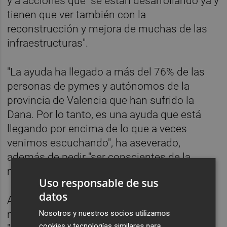
y a acciones que "se están desarrollando ya y
tienen que ver también con la
reconstrucción y mejora de muchas de las
infraestructuras".
"La ayuda ha llegado a más del 76% de las
personas de pymes y autónomos de la
provincia de Valencia que han sufrido la
Dana. Por lo tanto, es una ayuda que está
llegando por encima de lo que a veces
venimos escuchando", ha aseverado,
además de pedir "ser conscientes de la
magnitud de la catástrofe".
Uso responsable de sus
datos
Así, aunque ha reconocido que "queda
mucho todavía", ha hecho hincapié en que
Nosotros y nuestros socios utilizamos
cookies y tecnologías similares para