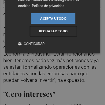
para garantizar que "todos los esfuerzos del
cookies
.
Política de privacidad
Gobierno de España están volcados en hacer
que el dinero llegue cuanto antes".
ACEPTAR TODO
En esta línea, Bernabé ha puesto en valor la
RECHAZAR TODO
movilización de dinero a través del Instituto
de Crédito Oficial (ICO) y ENISA, entidades
CONFIGURAR
dependientes de los ministerios de
Economía e Industria. "Están funcionando
bien, tenemos cada vez más peticiones y ya
se están formalizando operaciones con las
entidades y con las empresas para que
puedan volver a invertir", ha expuesto.
"Cero intereses"