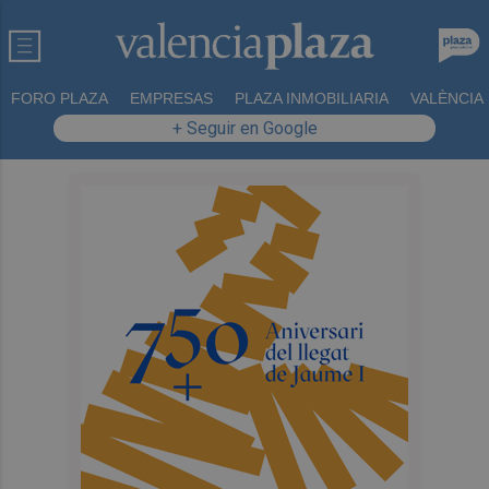
FORO PLAZA
EMPRESAS
PLAZA INMOBILIARIA
VALÈNCIA
+ Seguir en Google