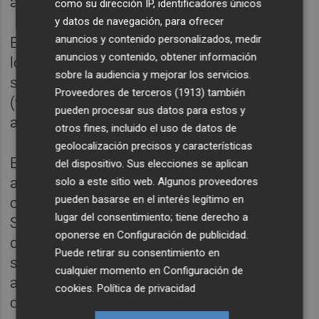
abstengan de consumirlos.
como su dirección IP, identificadores únicos
y datos de navegación, para ofrecer
anuncios y contenido personalizados, medir
En el caso de haber consumido alguno de
anuncios y contenido, obtener información
los lotes afectados y presentar
sobre la audiencia y mejorar los servicios.
sintomatología compatible con la listeriosis
Proveedores de terceros (1913)
también
(vómitos, diarrea y fiebre), se recomienda
pueden procesar sus datos para estos y
acudir a un centro de salud.
otros fines, incluido el uso de datos de
geolocalización precisos y características
Esta información ha sido trasladada a las
del dispositivo. Sus elecciones se aplican
autoridades competentes de las
solo a este sitio web. Algunos proveedores
pueden basarse en el interés legítimo en
comunidades autónomas a través del
lugar del consentimiento; tiene derecho a
Sistema Coordinado de Intercambio Rápido
oponerse en
Configuración de publicidad
.
de Información (SCIRI) con el objeto de que
Puede retirar su consentimiento en
se verifique la retirada de los productos
cualquier momento en
Configuración de
afectados de los canales de
cookies
.
Política de privacidad
comercialización.