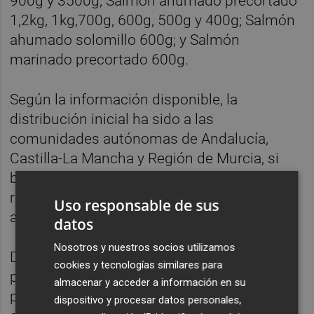
900g y 3500g; Salmón ahumado precortado
1,2kg, 1kg,700g, 600g, 500g y 400g; Salmón
ahumado solomillo 600g; y Salmón
marinado precortado 600g.
Según la información disponible, la
distribución inicial ha sido a las
comunidades autónomas de Andalucía,
Castilla-La Mancha y Región de Murcia, si
bien no es descartable que puedan existir
redistribuciones a otras comunidades
Uso responsable de sus
autónomas.
datos
Nosotros y nuestros socios utilizamos
Desde la AESAN han recomendado a las
cookies y tecnologías similares para
personas que tengan en su domicilio los
almacenar y acceder a información en su
productos incluidos en estos lotes que se
dispositivo y procesar datos personales,